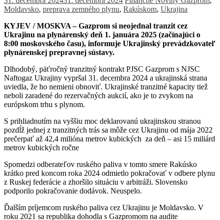
31. decembra 2024
31. decembra 2024
Finančné Noviny
Gazprom
,
Moldavsko
,
preprava zemného plynu
,
Rakúskom
,
Ukrajina
KYJEV / MOSKVA – Gazprom si neojednal tranzit cez
Ukrajinu na plynárenský deň 1. januára 2025 (začínajúci o
8:00 moskovského času), informuje Ukrajinský prevádzkovateľ
plynárenskej prepravnej sústavy.
Dlhodobý, päťročný tranzitný kontrakt PJSC Gazprom s NJSC
Naftogaz Ukrajiny vypršal 31. decembra 2024 a ukrajinská strana
uviedla, že ho nemieni obnoviť. Ukrajinské tranzitné kapacity tiež
neboli zaradené do rezervačných aukcií, ako je to zvykom na
európskom trhu s plynom.
S prihliadnutím na vyššiu moc deklarovanú ukrajinskou stranou
pozdĺž jednej z tranzitných trás sa môže cez Ukrajinu od mája 2022
prečerpať až 42,4 milióna metrov kubických za deň – asi 15 miliárd
metrov kubických ročne
Spomedzi odberateľov ruského paliva v tomto smere Rakúsko
krátko pred koncom roka 2024 odmietlo pokračovať v odbere plynu
z Ruskej federácie a zhoršilo situáciu v arbitráži. Slovensko
podporilo pokračovanie dodávok. Neuspelo.
Ďalším príjemcom ruského paliva cez Ukrajinu je Moldavsko. V
roku 2021 sa republika dohodla s Gazpromom na audite