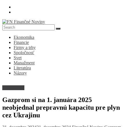
Skip
to
content
FN
Ekonomika
Finančné
Financie
Noviny
Firmy a trhy
Spoločnosť
Denník
Svet
o
Manažment
ekonomike
Literatúra
a
Názory
spoločnosti
Firmy a trhy
Gazprom si na 1. januára 2025
neobjednal prepravnú kapacitu pre plyn
cez Ukrajinu