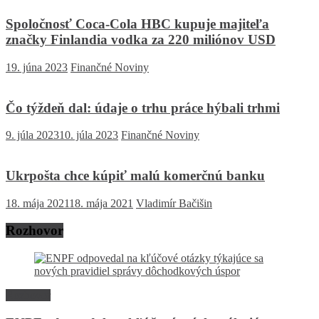
Spoločnosť Coca-Cola HBC kupuje majiteľa
značky Finlandia vodka za 220 miliónov USD
19. júna 2023
Finančné Noviny
Čo týždeň dal: údaje o trhu práce hýbali trhmi
9. júla 2023
10. júla 2023
Finančné Noviny
Ukrpošta chce kúpiť malú komerčnú banku
18. mája 2021
18. mája 2021
Vladimír Bačišin
Rozhovor
Rozhovor