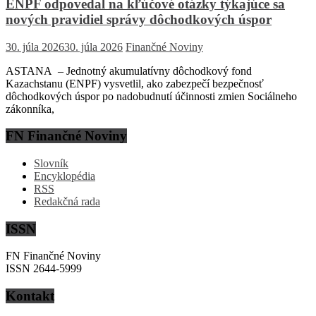
ENPF odpovedal na kľúčové otázky týkajúce sa
nových pravidiel správy dôchodkových úspor
30. júla 2026
30. júla 2026
Finančné Noviny
ASTANA – Jednotný akumulatívny dôchodkový fond
Kazachstanu (ENPF) vysvetlil, ako zabezpečí bezpečnosť
dôchodkových úspor po nadobudnutí účinnosti zmien Sociálneho
zákonníka,
FN Finančné Noviny
Slovník
Encyklopédia
RSS
Redakčná rada
ISSN
FN Finančné Noviny
ISSN 2644-5999
Kontakt