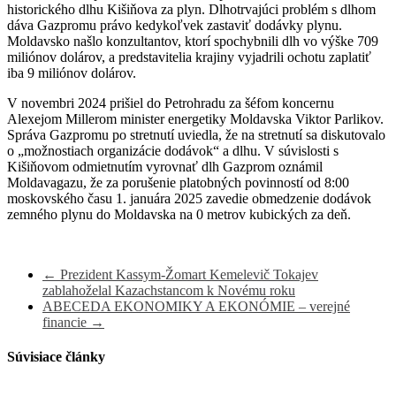
historického dlhu Kišiňova za plyn. Dlhotrvajúci problém s dlhom
dáva Gazpromu právo kedykoľvek zastaviť dodávky plynu.
Moldavsko našlo konzultantov, ktorí spochybnili dlh vo výške 709
miliónov dolárov, a predstavitelia krajiny vyjadrili ochotu zaplatiť
iba 9 miliónov dolárov.
V novembri 2024 prišiel do Petrohradu za šéfom koncernu
Alexejom Millerom minister energetiky Moldavska Viktor Parlikov.
Správa Gazpromu po stretnutí uviedla, že na stretnutí sa diskutovalo
o „možnostiach organizácie dodávok“ a dlhu. V súvislosti s
Kišiňovom odmietnutím vyrovnať dlh Gazprom oznámil
Moldavagazu, že za porušenie platobných povinností od 8:00
moskovského času 1. januára 2025 zavedie obmedzenie dodávok
zemného plynu do Moldavska na 0 metrov kubických za deň.
←
Prezident Kassym-Žomart Kemelevič Tokajev
zablahoželal Kazachstancom k Novému roku
ABECEDA EKONOMIKY A EKONÓMIE – verejné
financie
→
Súvisiace články