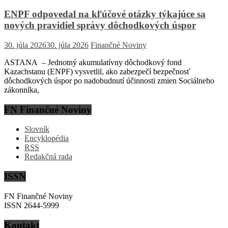
ENPF odpovedal na kľúčové otázky týkajúce sa
nových pravidiel správy dôchodkových úspor
30. júla 2026
30. júla 2026
Finančné Noviny
ASTANA – Jednotný akumulatívny dôchodkový fond
Kazachstanu (ENPF) vysvetlil, ako zabezpečí bezpečnosť
dôchodkových úspor po nadobudnutí účinnosti zmien Sociálneho
zákonníka,
FN Finančné Noviny
Slovník
Encyklopédia
RSS
Redakčná rada
ISSN
FN Finančné Noviny
ISSN 2644-5999
Kontakt