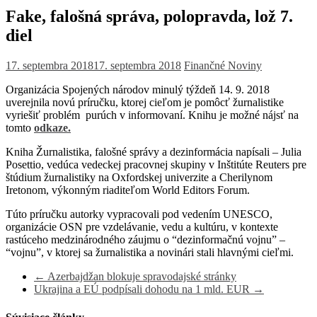
Fake, falošná správa, polopravda, lož 7.
diel
17. septembra 2018
17. septembra 2018
Finančné Noviny
Organizácia Spojených národov minulý týždeň 14. 9. 2018
uverejnila novú príručku, ktorej cieľom je pomôcť žurnalistike
vyriešiť problém purúch v informovaní
. Knihu je možné nájsť na
tomto
odkaze.
Kniha Žurnalistika, falošné správy a dezinformácia napísali – Julia
Posettio, vedúca vedeckej pracovnej skupiny v Inštitúte Reuters pre
štúdium žurnalistiky na Oxfordskej univerzite a Cherilynom
Iretonom, výkonným riaditeľom World Editors Forum
.
Túto príručku autorky vypracovali pod vedením UNESCO,
organizácie OSN pre vzdelávanie, vedu a kultúru, v kontexte
rastúceho medzinárodného záujmu o “dezinformačnú vojnu” –
“vojnu”, v ktorej sa žurnalistika a novinári stali hlavnými cieľmi.
←
Azerbajdžan blokuje spravodajské stránky
Ukrajina a EÚ podpísali dohodu na 1 mld. EUR
→