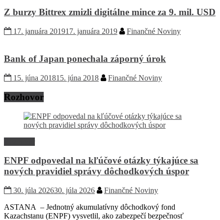
Z burzy Bittrex zmizli digitálne mince za 9. mil. USD
17. januára 2019
17. januára 2019
Finančné Noviny
Bank of Japan ponechala záporný úrok
15. júna 2018
15. júna 2018
Finančné Noviny
Rozhovor
Rozhovor
ENPF odpovedal na kľúčové otázky týkajúce sa
nových pravidiel správy dôchodkových úspor
30. júla 2026
30. júla 2026
Finančné Noviny
ASTANA – Jednotný akumulatívny dôchodkový fond
Kazachstanu (ENPF) vysvetlil, ako zabezpečí bezpečnosť