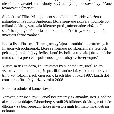
nie sú uchovávateľom hodnoty, z výmenných procesov sú vytláčané
tovarovou výmenou.
Spoločnosť Elliot Management so sídlom na Floride založená
miliardárom Paulom Singerom, ktorá spravuje aktíva v hodnote 56
miliárd dolárov, varovala klientov pred „mimoriadne zložitou“
situáciou pre globálnu ekonomiku a finančné trhy, v ktorej budú
investori ťažko zarábať.
Podľa listu Financial Times „nezvyčajná“ kombinácia extrémnych
finančných podmienok, ktoré sa formujú po skončení éry lacných
peňazí „[umožnila] výsledky, ktoré by boli na rovnakej úrovni alebo
mimo rámca pre celú spoločnosť. po druhej svetovej vojne.”
V liste sa tiež uvádza, že „investori by si nemali myslieť, že ‚to
všetko videli‘“ len preto, že prežili finančné krízy, ako bol medvedí
trh v 70. rokoch a šok cien ropy, krach trhu v roku 1987, krach dot-
com alebo finančný kríza v roku 2008.
Elliott to odmietol komentovať.
Varovanie prišlo v roku, ktorý bol pre trhy sklamaním, keď globálne
akcie podľa údajov Bloomberg stratili 28 biliónov dolárov, zatiaľ čo
dlhopisy sa tiež prepadli, takže investori mali len málo možností na
ochranu.