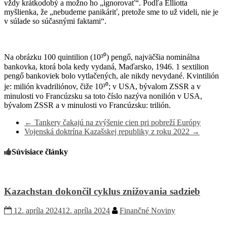
vždy krátkodobý a možno ho „ignorovať“. Podľa Elliotta
myšlienka, že „nebudeme panikáriť, pretože sme to už videli, nie je
v súlade so súčasnými faktami“.
Na obrázku 100 quintilion (10³⁰) pengő, najväčšia nominálna
bankovka, ktorá bola kedy vydaná, Maďarsko, 1946. 1 sextilion
pengő bankoviek bolo vytlačených, ale nikdy nevydané. Kvintilión
je: milión kvadriliónov, čiže 10³⁰; v USA, bývalom ZSSR a v
minulosti vo Francúzsku sa toto číslo nazýva nonilión v USA,
bývalom ZSSR a v minulosti vo Francúzsku: trilión.
←
Tankery čakajú na zvýšenie cien pri pobreží Európy
Vojenská doktrína Kazašskej republiky z roku 2022
→
Súvisiace články
Kazachstan dokončil cyklus znižovania sadzieb
12. apríla 2024
12. apríla 2024
Finančné Noviny