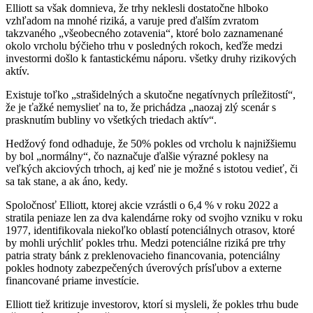
Elliott sa však domnieva, že trhy neklesli dostatočne hlboko
vzhľadom na mnohé riziká, a varuje pred ďalším zvratom
takzvaného „všeobecného zotavenia“, ktoré bolo zaznamenané
okolo vrcholu býčieho trhu v posledných rokoch, keďže medzi
investormi došlo k fantastickému náporu. všetky druhy rizikových
aktív.
Existuje toľko „strašidelných a skutočne negatívnych príležitostí“,
že je ťažké nemyslieť na to, že prichádza „naozaj zlý scenár s
prasknutím bubliny vo všetkých triedach aktív“.
Hedžový fond odhaduje, že 50% pokles od vrcholu k najnižšiemu
by bol „normálny“, čo naznačuje ďalšie výrazné poklesy na
veľkých akciových trhoch, aj keď nie je možné s istotou vedieť, či
sa tak stane, a ak áno, kedy.
Spoločnosť Elliott, ktorej akcie vzrástli o 6,4 % v roku 2022 a
stratila peniaze len za dva kalendárne roky od svojho vzniku v roku
1977, identifikovala niekoľko oblastí potenciálnych otrasov, ktoré
by mohli urýchliť pokles trhu. Medzi potenciálne riziká pre trhy
patria straty bánk z preklenovacieho financovania, potenciálny
pokles hodnoty zabezpečených úverových prísľubov a externe
financované priame investície.
Elliott tiež kritizuje investorov, ktorí si mysleli, že pokles trhu bude