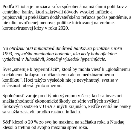
Podľa Elliotta je hroziaca kríza spôsobená najmä činmi politikov z
centrálnej banky, ktorí zakrývali dôvody vysokej inflácie a
pripisovali ju prekážkam dodávateľského reťazca počas pandémie, a
nie ultra uvoľnenej menovej politike iniciovanej na vrchole.
koronavírusovej krízy v roku 2020.
Na obrázku 500 miliardová dinárová bankovka približne z roku
1993, najväčšia nominálna hodnota, aká kedy bola oficiálne
vytlačená v Juhoslávii, konečný výsledok hyperinflácie.
Svet „smeruje k hyperinflácii“, ktorá by mohla viesť k „globálnemu
sociálnemu kolapsu a občianskemu alebo medzinárodnému
konfliktu“. Hoci takýto výsledok nie je nevyhnutný, svet sa v
súčasnosti uberá týmto smerom.
Spoločnosť varuje pred týmto vývojom v čase, keď sa investori
snažia zhodnotiť ekonomické škody zo série veľkých zvýšení
úrokových sadzieb v USA a iných krajinách, keďže centrálne banky
sa snažia zastaviť prudko rastúcu infláciu.
S&P klesol o 20 % zo svojho maxima na začiatku roka a Nasdaq
klesol o tretinu od svojho maxima spred roka.