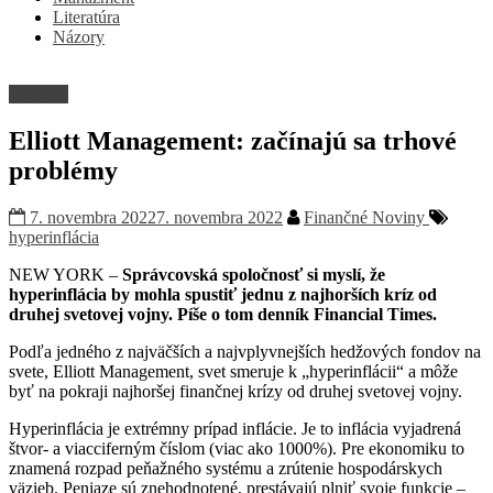
Literatúra
Názory
Financie
Elliott Management: začínajú sa trhové
problémy
7. novembra 2022
7. novembra 2022
Finančné Noviny
hyperinflácia
NEW YORK –
Správcovská spoločnosť si myslí, že
hyperinflácia by mohla spustiť jednu z najhorších kríz od
druhej svetovej vojny. Píše o tom denník Financial Times.
Podľa jedného z najväčších a najvplyvnejších hedžových fondov na
svete, Elliott Management, svet smeruje k „hyperinflácii“ a môže
byť na pokraji najhoršej finančnej krízy od druhej svetovej vojny.
Hyperinflácia je extrémny prípad inflácie. Je to inflácia vyjadrená
štvor- a viacciferným číslom (viac ako 1000%). Pre ekonomiku to
znamená rozpad peňažného systému a zrútenie hospodárskych
väzieb. Peniaze sú znehodnotené, prestávajú plniť svoje funkcie –