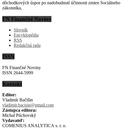
dôchodkových úspor po nadobudnutí účinnosti zmien Sociálneho
zákonníka,
FN Finančné Noviny
Slovník
Encyklopédia
RSS
Redakčná rada
ISSN
FN Finančné Noviny
ISSN 2644-5999
Kontakt
Editor:
Vladimír Bačišin
vladimir.bacisin@gmail.com
Zástupca editora:
Michal Púchovský
Vydavateľ:
COMENIUS ANALYTICA s. r. o.