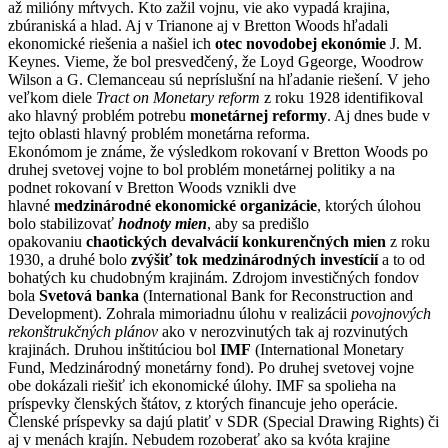
až milióny mŕtvych. Kto zažil vojnu, vie ako vypadá krajina,
zbúraniská a hlad. Aj v Trianone aj v Bretton Woods hľadali
ekonomické riešenia a našiel ich
otec novodobej ekonómie
J. M.
Keynes. Vieme, že bol presvedčený, že Loyd Ggeorge, Woodrow
Wilson a G. Clemanceau sú nepríslušní na hľadanie riešení. V jeho
veľkom diele
Tract on Monetary reform
z roku 1928 identifikoval
ako hlavný problém potrebu
monetárnej reformy
. Aj dnes bude v
tejto oblasti hlavný problém monetárna reforma.
Ekonómom je známe, že výsledkom rokovaní v Bretton Woods po
druhej svetovej vojne to bol problém monetárnej politiky a na
podnet rokovaní v Bretton Woods vznikli dve
hlavné
medzinárodné ekonomické organizácie
, ktorých úlohou
bolo stabilizovať
hodnoty mien
, aby sa predišlo
opakovaniu
chaotických devalvácií konkurenčných mien
z roku
1930, a druhé bolo
zvýšiť tok medzinárodných investícií
a to od
bohatých ku chudobným krajinám. Zdrojom investičných fondov
bola
Svetová banka
(
International Bank for Reconstruction and
Development
). Zohrala mimoriadnu úlohu v realizácii
povojnových
rekonštrukčných plánov
ako v nerozvinutých tak aj rozvinutých
krajinách. Druhou inštitúciou bol
IMF
(
International Monetary
Fund,
Medzinárodný monetárny fond). Po druhej svetovej vojne
obe dokázali riešiť ich ekonomické úlohy. IMF sa spolieha na
príspevky členských štátov, z ktorých financuje jeho operácie.
Členské príspevky sa dajú platiť v SDR (Special Drawing Rights) či
aj v menách krajín. Nebudem rozoberať ako sa kvóta krajine