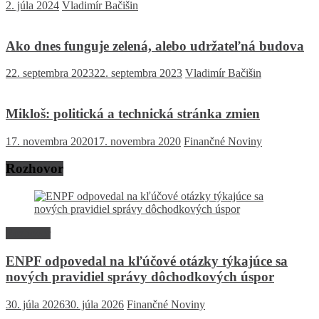
2. júla 2024
Vladimír Bačišin
Ako dnes funguje zelená, alebo udržateľná budova
22. septembra 2023
22. septembra 2023
Vladimír Bačišin
Mikloš: politická a technická stránka zmien
17. novembra 2020
17. novembra 2020
Finančné Noviny
Rozhovor
Rozhovor
ENPF odpovedal na kľúčové otázky týkajúce sa
nových pravidiel správy dôchodkových úspor
30. júla 2026
30. júla 2026
Finančné Noviny