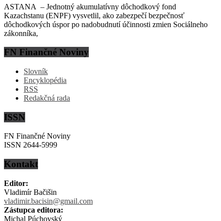
ASTANA – Jednotný akumulatívny dôchodkový fond
Kazachstanu (ENPF) vysvetlil, ako zabezpečí bezpečnosť
dôchodkových úspor po nadobudnutí účinnosti zmien Sociálneho
zákonníka,
FN Finančné Noviny
Slovník
Encyklopédia
RSS
Redakčná rada
ISSN
FN Finančné Noviny
ISSN 2644-5999
Kontakt
Editor:
Vladimír Bačišin
vladimir.bacisin@gmail.com
Zástupca editora:
Michal Púchovský