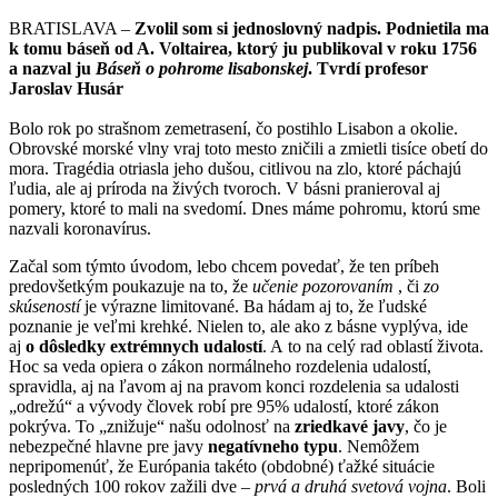
BRATISLAVA –
Zvolil som si jednoslovný nadpis. Podnietila ma
k tomu báseň od A. Voltairea, ktorý ju publikoval v roku 1756
a nazval ju
Báseň o pohrome lisabonskej
. Tvrdí profesor
Jaroslav Husár
Bolo rok po strašnom zemetrasení, čo postihlo Lisabon a okolie.
Obrovské morské vlny vraj toto mesto zničili a zmietli tisíce obetí do
mora. Tragédia otriasla jeho dušou, citlivou na zlo, ktoré páchajú
ľudia, ale aj príroda na živých tvoroch. V básni pranieroval aj
pomery, ktoré to mali na svedomí. Dnes máme pohromu, ktorú sme
nazvali koronavírus.
Začal som týmto úvodom, lebo chcem povedať, že ten príbeh
predovšetkým poukazuje na to, že
učenie pozorovaním
, či
zo
skúseností
je výrazne limitované. Ba hádam aj to, že ľudské
poznanie je veľmi krehké. Nielen to, ale ako z básne vyplýva, ide
aj
o dôsledky extrémnych
udalostí
. A to na celý rad oblastí života.
Hoc sa veda opiera o zákon normálneho rozdelenia udalostí,
spravidla, aj na ľavom aj na pravom konci rozdelenia sa udalosti
„odrežú“ a vývody človek robí pre 95% udalostí, ktoré zákon
pokrýva. To „znižuje“ našu odolnosť na
zriedkavé javy
, čo je
nebezpečné hlavne pre javy
negatívneho typu
. Nemôžem
nepripomenúť, že Európania takéto (obdobné) ťažké situácie
posledných 100 rokov zažili dve –
prvá a druhá svetová vojna
. Boli