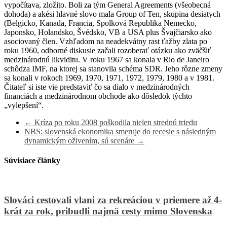
vypočítava, zložito. Boli za tým General Agreements (všeobecná
dohoda) a akési hlavné slovo mala
Group of Ten
, skupina desiatych
(Belgicko, Kanada, Francia, Spolková Republika Nemecko,
Japonsko, Holandsko, Švédsko, VB a USA plus Švajčiarsko ako
asociovaný člen. Vzhľadom na neadekvátny rast ťažby zlata po
roku 1960, odborné diskusie začali rozoberať otázku ako zväčšiť
medzinárodnú likviditu. V roku 1967 sa konala v Rio de Janeiro
schôdza IMF, na ktorej sa stanovila schéma SDR. Jeho rôzne zmeny
sa konali v rokoch 1969, 1970, 1971, 1972, 1979, 1980 a v 1981.
Čitateľ si iste vie predstaviť čo sa dialo v medzinárodných
financiách a medzinárodnom obchode ako dôsledok týchto
„vylepšení“.
←
Kríza po roku 2008 poškodila nielen strednú triedu
NBS: slovenská ekonomika smeruje do recesie s následným
dynamickým oživením, sú scenáre
→
Súvisiace články
Slováci cestovali vlani za rekreáciou v priemere až 4-
krát za rok, pribudli najmä cesty mimo Slovenska