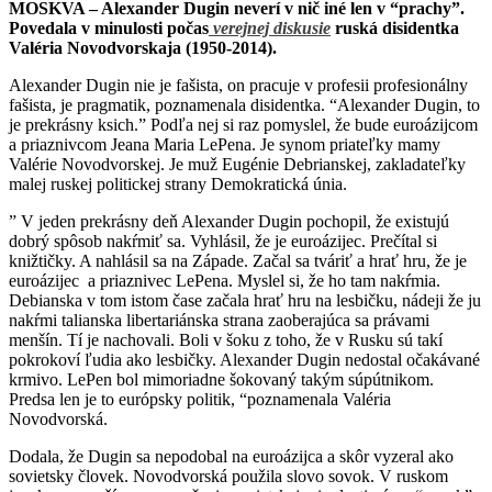
MOSKVA – Alexander Dugin neverí v nič iné len v “prachy”.
Povedala v minulosti počas
verejnej diskusie
ruská disidentka
Valéria Novodvorskaja (1950-2014).
Alexander Dugin nie je fašista, on pracuje v profesii profesionálny
fašista, je pragmatik, poznamenala disidentka. “Alexander Dugin, to
je prekrásny ksich.” Podľa nej si raz pomyslel, že bude euroázijcom
a priaznivcom Jeana Maria LePena. Je synom priateľky mamy
Valérie Novodvorskej. Je muž Eugénie Debrianskej, zakladateľky
malej ruskej politickej strany Demokratická únia.
” V jeden prekrásny deň Alexander Dugin pochopil, že existujú
dobrý spôsob nakŕmiť sa. Vyhlásil, že je euroázijec. Prečítal si
knižtičky. A nahlásil sa na Západe. Začal sa tváriť a hrať hru, že je
euroázijec a priaznivec LePena. Myslel si, že ho tam nakŕmia.
Debianska v tom istom čase začala hrať hru na lesbičku, nádeji že ju
nakŕmi talianska libertariánska strana zaoberajúca sa právami
menšín. Tí je nachovali. Boli v šoku z toho, že v Rusku sú takí
pokrokoví ľudia ako lesbičky. Alexander Dugin nedostal očakávané
krmivo. LePen bol mimoriadne šokovaný takým súpútnikom.
Predsa len je to európsky politik, “poznamenala Valéria
Novodvorská.
Dodala, že Dugin sa nepodobal na euroázijca a skôr vyzeral ako
sovietsky človek. Novodvorská použila slovo sovok. V ruskom