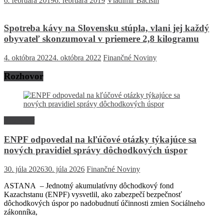
6. februára 2019
6. februára 2019
Vladimír Bačišin
Spotreba kávy na Slovensku stúpla, vlani jej každý
obyvateľ skonzumoval v priemere 2,8 kilogramu
4. októbra 2022
4. októbra 2022
Finančné Noviny
Rozhovor
Rozhovor
ENPF odpovedal na kľúčové otázky týkajúce sa
nových pravidiel správy dôchodkových úspor
30. júla 2026
30. júla 2026
Finančné Noviny
ASTANA – Jednotný akumulatívny dôchodkový fond
Kazachstanu (ENPF) vysvetlil, ako zabezpečí bezpečnosť
dôchodkových úspor po nadobudnutí účinnosti zmien Sociálneho
zákonníka,