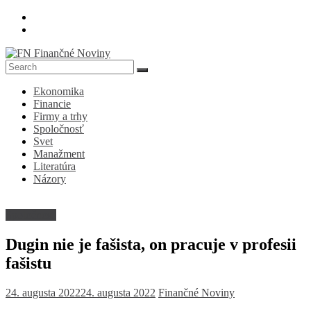
Skip
to
content
FN
Ekonomika
Finančné
Financie
Noviny
Firmy a trhy
Spoločnosť
Denník
Svet
o
Manažment
ekonomike
Literatúra
a
Názory
spoločnosti
Spoločnosť
Dugin nie je fašista, on pracuje v profesii
fašistu
24. augusta 2022
24. augusta 2022
Finančné Noviny