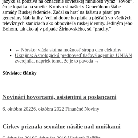
jazyku sa používa na označenie sovietskej minulosti výraz “sovok”,
čo je lopatka na smetie. Krmivo si našiel v Generálnom štábe
armády Ruskej federácie. Začal sa hrať na fašistu a písať pre
generálny štáb knihy. Veľmi dobre ho platia a púšťajú vo všetkých
televíznych staniciach ako obnoviteľa ruskej identity. Jediným jeho
Bohom, tak ako aj v prípade Žirinovského, sú “prachy.”
←
Nórsko: vláda skúma možnosť stropu cien elektriny
Ukrajina: Astrologickú predpoveď tlačová agentúra UNIAN
zverejnila, napriek tomu, že je to paveda
→
Súvisiace články
Novinári hovorcami, asistentmi a poslancami
6. októbra 2022
6. októbra 2022
Finančné Noviny
Cirkev priznala sexuálne násilie nad mníškami