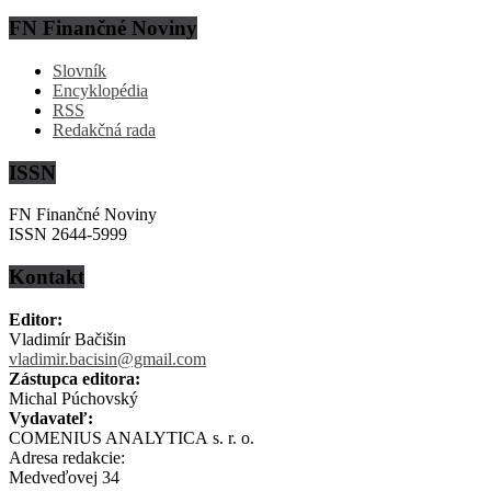
FN Finančné Noviny
Slovník
Encyklopédia
RSS
Redakčná rada
ISSN
FN Finančné Noviny
ISSN 2644-5999
Kontakt
Editor:
Vladimír Bačišin
vladimir.bacisin@gmail.com
Zástupca editora:
Michal Púchovský
Vydavateľ:
COMENIUS ANALYTICA s. r. o.
Adresa redakcie:
Medveďovej 34