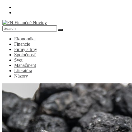
Skip
to
content
FN
Ekonomika
Finančné
Financie
Noviny
Firmy a trhy
Spoločnosť
Denník
Svet
o
Manažment
ekonomike
Literatúra
a
Názory
spoločnosti