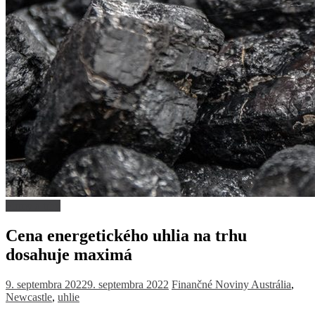
Firmy a trhy
Cena energetického uhlia na trhu
dosahuje maximá
9. septembra 2022
9. septembra 2022
Finančné Noviny
Austrália
,
Newcastle
,
uhlie