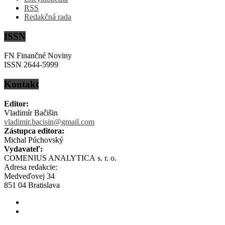
RSS
Redakčná rada
ISSN
FN Finančné Noviny
ISSN 2644-5999
Kontakt
Editor:
Vladimír Bačišin
vladimir.bacisin@gmail.com
Zástupca editora:
Michal Púchovský
Vydavateľ:
COMENIUS ANALYTICA s. r. o.
Adresa redakcie:
Medveďovej 34
851 04 Bratislava