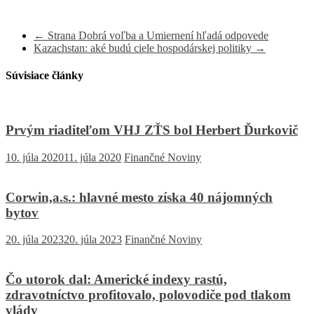
←
Strana Dobrá voľba a Umiernení hľadá odpovede
Kazachstan: aké budú ciele hospodárskej politiky
→
Súvisiace články
Prvým riaditeľom VHJ ZŤS bol Herbert Ďurkovič
10. júla 2020
11. júla 2020
Finančné Noviny
Corwin,a.s.: hlavné mesto získa 40 nájomných
bytov
20. júla 2023
20. júla 2023
Finančné Noviny
Čo utorok dal: Americké indexy rastú,
zdravotníctvo profitovalo, polovodiče pod tlakom
vlády