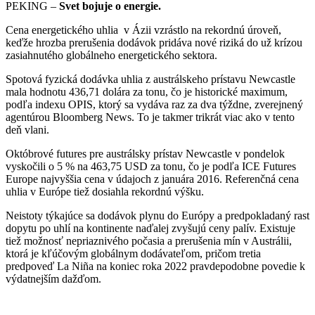
PEKING –
Svet bojuje o energie.
Cena energetického uhlia v Ázii vzrástlo na rekordnú úroveň,
keďže hrozba prerušenia dodávok pridáva nové riziká do už krízou
zasiahnutého globálneho energetického sektora.
Spotová fyzická dodávka uhlia z austrálskeho prístavu Newcastle
mala hodnotu 436,71 dolára za tonu, čo je historické maximum,
podľa indexu OPIS, ktorý sa vydáva raz za dva týždne, zverejnený
agentúrou Bloomberg News. To je takmer trikrát viac ako v tento
deň vlani.
Októbrové futures pre austrálsky prístav Newcastle v pondelok
vyskočili o 5 % na 463,75 USD za tonu, čo je podľa ICE Futures
Europe najvyššia cena v údajoch z januára 2016. Referenčná cena
uhlia v Európe tiež dosiahla rekordnú výšku.
Neistoty týkajúce sa dodávok plynu do Európy a predpokladaný rast
dopytu po uhlí na kontinente naďalej zvyšujú ceny palív. Existuje
tiež možnosť nepriaznivého počasia a prerušenia mín v Austrálii,
ktorá je kľúčovým globálnym dodávateľom, pričom tretia
predpoveď La Niña na koniec roka 2022 pravdepodobne povedie k
výdatnejším dažďom.