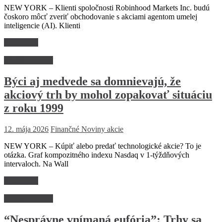
NEW YORK – Klienti spoločnosti Robinhood Markets Inc. budú
čoskoro môcť zveriť obchodovanie s akciami agentom umelej
inteligencie (AI). Klienti
Read more
Kapitálovvý trh
Býci aj medvede sa domnievajú, že
akciový trh by mohol zopakovať situáciu
z roku 1999
12. mája 2026
Finančné Noviny
akcie
NEW YORK – Kúpiť alebo predať technologické akcie? To je
otázka. Graf kompozitného indexu Nasdaq v 1-týždňových
intervaloch. Na Wall
Read more
Kapitálovvý trh
“Nesprávne vnímaná eufória”: Trhy sa