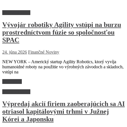
Kapitálovvý trh
Vývojár robotiky Agility vstúpi na burzu
prostredníctvom fúzie so spoločnosťou
SPAC
24. júna 2026
Finančné Noviny
NEW YORK – Americký startup Agility Robotics, ktorý vyvíja
humanoidné roboty na použitie vo výrobných závodoch a skladoch,
vstúpi na
Read more
Kapitálovvý trh
Výpredaj akcií firiem zaoberajúcich sa AI
otriasol kapitálovými trhmi v Južnej
Kórei a Japonsku