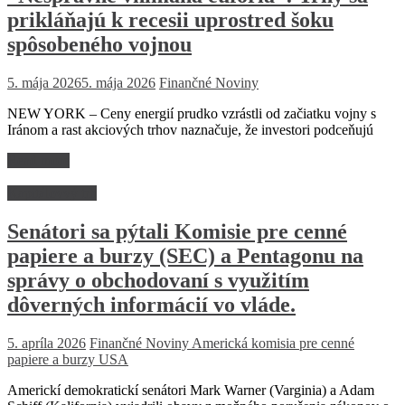
prikláňajú k recesii uprostred šoku
spôsobeného vojnou
5. mája 2026
5. mája 2026
Finančné Noviny
NEW YORK – Ceny energií prudko vzrástli od začiatku vojny s
Iránom a rast akciových trhov naznačuje, že investori podceňujú
Read more
Kapitálovvý trh
Senátori sa pýtali Komisie pre cenné
papiere a burzy (SEC) a Pentagonu na
správy o obchodovaní s využitím
dôverných informácií vo vláde.
5. apríla 2026
Finančné Noviny
Americká komisia pre cenné
papiere a burzy USA
Americkí demokratickí senátori Mark Warner (Varginia) a Adam