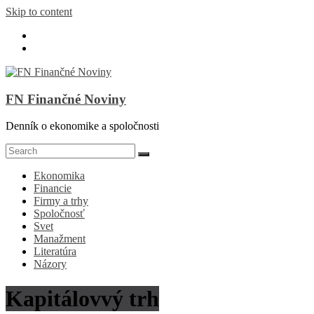
Skip to content
FN Finančné Noviny
Denník o ekonomike a spoločnosti
Ekonomika
Financie
Firmy a trhy
Spoločnosť
Svet
Manažment
Literatúra
Názory
Kapitálovvý trh