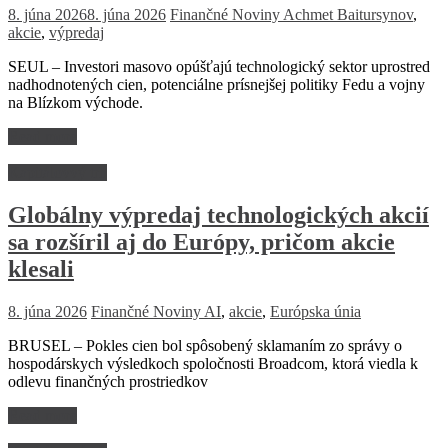
8. júna 2026
8. júna 2026
Finančné Noviny
Achmet Baitursynov
,
akcie
,
výpredaj
SEUL – Investori masovo opúšťajú technologický sektor uprostred
nadhodnotených cien, potenciálne prísnejšej politiky Fedu a vojny
na Blízkom východe.
Read more
Kapitálovvý trh
Globálny výpredaj technologických akcií
sa rozšíril aj do Európy, pričom akcie
klesali
8. júna 2026
Finančné Noviny
AI
,
akcie
,
Európska únia
BRUSEL – Pokles cien bol spôsobený sklamaním zo správy o
hospodárskych výsledkoch spoločnosti Broadcom, ktorá viedla k
odlevu finančných prostriedkov
Read more