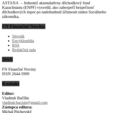
ASTANA – Jednotný akumulatívny dôchodkový fond
Kazachstanu (ENPF) vysvetlil, ako zabezpečí bezpečnosť
dôchodkových úspor po nadobudnutí účinnosti zmien Sociálneho
zákonníka,
FN Finančné Noviny
Slovník
Encyklopédia
RSS
Redakčná rada
ISSN
FN Finančné Noviny
ISSN 2644-5999
Kontakt
Editor:
Vladimír Bačišin
vladimir.bacisin@gmail.com
Zástupca editora:
Michal Púchovský