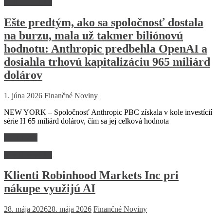
Kapitálovvý trh
Ešte predtým, ako sa spoločnosť dostala
na burzu, mala už takmer biliónovú
hodnotu: Anthropic predbehla OpenAI a
dosiahla trhovú kapitalizáciu 965 miliárd
dolárov
1. júna 2026
Finančné Noviny
NEW YORK – Spoločnosť Anthropic PBC získala v kole investícií
série H 65 miliárd dolárov, čím sa jej celková hodnota
Read more
Kapitálovvý trh
Klienti Robinhood Markets Inc pri
nákupe využijú AI
28. mája 2026
28. mája 2026
Finančné Noviny