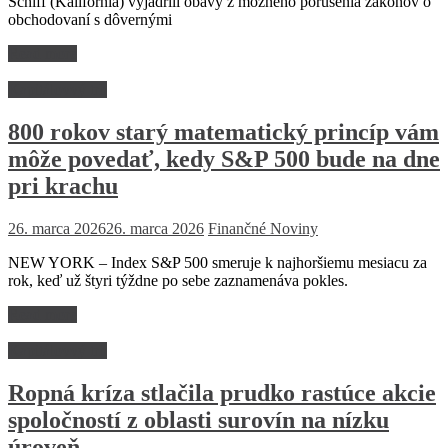
Schiff (Kalifornia) vyjadrili obavy z možného porušenia zákonov o
obchodovaní s dôvernými
Read more
Kapitálovvý trh
800 rokov starý matematický princíp vám
môže povedať, kedy S&P 500 bude na dne
pri krachu
26. marca 2026
26. marca 2026
Finančné Noviny
NEW YORK – Index S&P 500 smeruje k najhoršiemu mesiacu za
rok, keď už štyri týždne po sebe zaznamenáva pokles.
Read more
Kapitálovvý trh
Ropná kríza stlačila prudko rastúce akcie
spoločností z oblasti surovín na nízku
úroveň