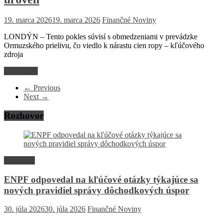
19. marca 2026
19. marca 2026
Finančné Noviny
LONDÝN – Tento pokles súvisí s obmedzeniami v prevádzke
Ormuzského prielivu, čo viedlo k nárastu cien ropy – kľúčového
zdroja
Read more
← Previous
Next →
Rozhovor
Rozhovor
ENPF odpovedal na kľúčové otázky týkajúce sa
nových pravidiel správy dôchodkových úspor
30. júla 2026
30. júla 2026
Finančné Noviny