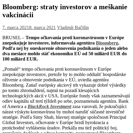
Bloomberg: straty investorov a meškanie
vakcinácii
7. marca 2021
8. marca 2021
Vladimír Bačišin
BRUSEL –
Tempo očkovania proti koronavírusom v Európe
znepokojuje investorov, informovala agentúra
Bloomberg
.
Podľa nej by oneskorenie obnovenia podnikania o jeden alebo
dva mesiace mohlo stáť ekonomiku EÚ od 50 miliárd EUR do
100 miliárd EUR.
„Pomalé“ tempo očkovania proti koronavírusom v Európe
znepokojuje investorov, pretože by to mohlo oddialiť hospodárske
oživenie a obnovenie podnikania v EÚ, uviedla agentúra
Bloomberg. Zatiaľ európsky akciový trh vykazuje dobré výsledky
po tomto zhromaždení, najmä na pozadí klesajúcich
technologických akcií v USA. Európske fondy však zaznamenávajú
odlev kapitálu už tretí týždeň po sebe, poznamenala agentúra. Bank
of America a
BlackRock Investment
zasa varovali, že pokračujúci
nárast výskytu koronavírusu by mohol narušiť súčasné investičné
stratégie. Podľa Simy Shah, hlavnej stratégie spoločnosti Principal
Global Investors, očkovanie v Európe brzdí byrokracia a
protichodné vyhlásenia úradov. Prekáža mu tiež politický boj,