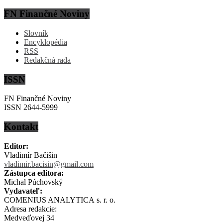
FN Finančné Noviny
Slovník
Encyklopédia
RSS
Redakčná rada
ISSN
FN Finančné Noviny
ISSN 2644-5999
Kontakt
Editor:
Vladimír Bačišin
vladimir.bacisin@gmail.com
Zástupca editora:
Michal Púchovský
Vydavateľ:
COMENIUS ANALYTICA s. r. o.
Adresa redakcie:
Medveďovej 34