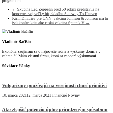
programom.
←
Skupina Led Zeppelin pred 50 rokmi predstavila na
koncerte svoj veľký hit, skladbu Stairway To Heaven
Kirill Dmitriev pre CNN: vakcína Johnson & Johnson má tú
istú konštrukciu ako ruská vakcína Sputnik V
→
Vladimír Bačišin
Ekonóm, zaujímam sa o najnovšie teórie a výskumy doma a v
zahraničí. Mám vlastnú firmu, ktorá sa zaoberá výskumami.
Súvisiace články
Vulgarizmy používajú na verejnosti chorí primitívi
10. marca 2021
12. marca 2021
Finančné Noviny
Ako zlepšiť potenciu úplne prirodzeným spôsobom