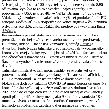
prerušenie dodávok a odpor komunity, poznamenal Bloomberg.
V Európskej únii sa na 100 obyvateľov v priemere vykonalo 8,96
očkovania, vyplýva to zo sledovacích údajov agentúry. Pre
porovnanie: v USA je to 26,48, vo Veľkej Británii – 34,26 dávok
Vďaka novým zmluvám o vakcínach a zvýšenej produkcii bude EÚ
schopná zaočkovať 75% dospelých do konca augusta – čo je zhruba
o dva mesiace skôr, ako sa očakávalo, predpovedá výskumná firma
Airfinity.
Pre investorov je však stále neskoro: letné mesiace sú kritické a
premeškanie druhej sezóny cestovného ruchu v rade predstavuje pre
EÚ riziko, uviedol Athanasios Vamvakidis, stratég
Bank of
America.
Tento týždeň talianske úrady zablokovali vývoz zásielky
koronavírusovej vakcíny vyvinutej britsko-švédskou farmaceutickou
spoločnosťou AstraZeneca a Oxfordskou univerzitou do Austrálie.
Šarža bola vyrobená v miestnom závode a predstavovala 250 tisíc
dávok.
Talianske ministerstvo zahraničia usúdilo, že je príliš veľké v
porovnaní s objemom vakcíny dodanej do Talianska a ďalších krajín
EÚ. Po rozhodnutí Talianska francúzske úrady povolili aj
blokovanie dodávok vakcín z COVID-19 mimo Európskej únie. Na
konci februára vyšlo najavo, že AstraZeneca v druhom štvrťroku
2021 dodá do európskych krajín o polovicu menej dávok vakcíny,
oproti plánu, podľa zmluvy menej ako 90 miliónov namiesto 180
miliónov dávok. O mesiac skôr spoločnosť informovala, že kvôli
technickým problémom zaostala o dva mesiace za výrobným