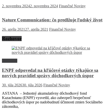
2. novembra 2024
2. novembra 2024
Finančné Noviny
Nature Communication: čo predlžuje ľudský život
26. apríla 2021
27. apríla 2021
Finančné Noviny
Rozhovor
Rozhovor
ENPF odpovedal na kľúčové otázky týkajúce sa
nových pravidiel správy dôchodkových úspor
30. júla 2026
30. júla 2026
Finančné Noviny
ASTANA – Jednotný akumulatívny dôchodkový fond
Kazachstanu (ENPF) vysvetlil, ako zabezpečí bezpečnosť
dôchodkových úspor po nadobudnutí účinnosti zmien Sociálneho
zákonníka,