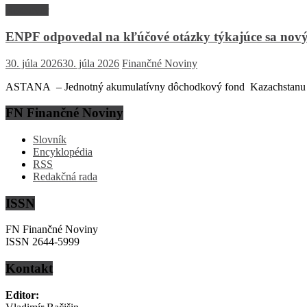
Rozhovor
ENPF odpovedal na kľúčové otázky týkajúce sa nový
30. júla 2026
30. júla 2026
Finančné Noviny
ASTANA – Jednotný akumulatívny dôchodkový fond Kazachstanu (EN
FN Finančné Noviny
Slovník
Encyklopédia
RSS
Redakčná rada
ISSN
FN Finančné Noviny
ISSN 2644-5999
Kontakt
Editor: