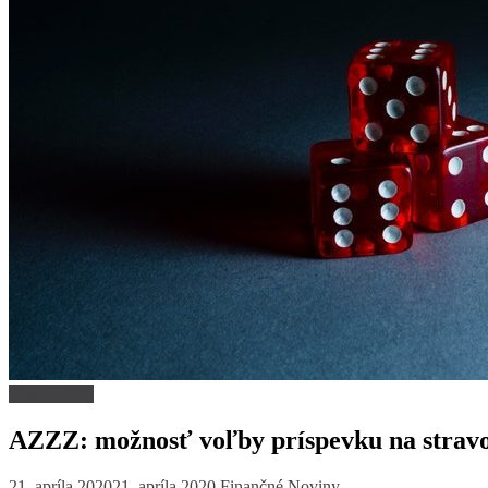
Firmy a trhy
AZZZ: možnosť voľby príspevku na stravova
21. apríla 2020
21. apríla 2020
Finančné Noviny