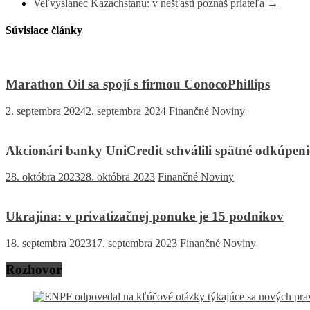
Veľvyslanec Kazachstanu: v nešťastí poznáš priateľa
→
Súvisiace články
Marathon Oil sa spojí s firmou ConocoPhillips
2. septembra 2024
2. septembra 2024
Finančné Noviny
Akcionári banky UniCredit schválili spätné odkúpenie
28. októbra 2023
28. októbra 2023
Finančné Noviny
Ukrajina: v privatizačnej ponuke je 15 podnikov
18. septembra 2023
17. septembra 2023
Finančné Noviny
Rozhovor