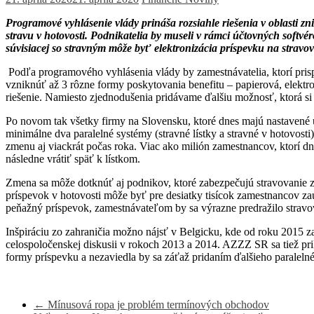
Programové vyhlásenie vlády prináša rozsiahle riešenia v oblasti 
stravu v hotovosti. Podnikatelia by museli v rámci účtovných softv
súvisiacej so stravným môže byť elektronizácia príspevku na strav
Podľa programového vyhlásenia vlády by zamestnávatelia, ktorí pris
vzniknúť až 3 rôzne formy poskytovania benefitu – papierová, elekt
riešenie. Namiesto zjednodušenia pridávame ďalšiu možnosť, ktorá si
Po novom tak všetky firmy na Slovensku, ktoré dnes majú nastavené ú
minimálne dva paralelné systémy (stravné lístky a stravné v hotovo
zmenu aj viackrát počas roka. Viac ako milión zamestnancov, ktorí dn
následne vrátiť späť k lístkom.
Zmena sa môže dotknúť aj podnikov, ktoré zabezpečujú stravovanie za
príspevok v hotovosti môže byť pre desiatky tisícok zamestnancov za
peňažný príspevok, zamestnávateľom by sa výrazne predražilo stravo
Inšpiráciu zo zahraničia možno nájsť v Belgicku, kde od roku 2015 za
celospoločenskej diskusii v rokoch 2013 a 2014. AZZZ SR sa tiež prik
formy príspevku a nezaviedla by sa záťaž pridaním ďalšieho paraleln
←
Mínusová ropa je problém termínových obchodov