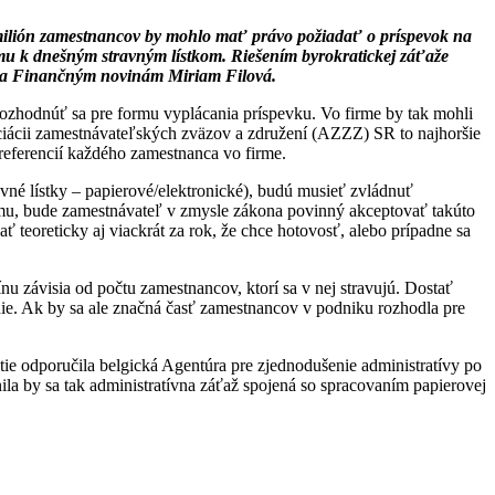
e milión zamestnancov by mohlo mať právo požiadať o príspevok na
tému k dnešným stravným lístkom. Riešením byrokratickej záťaže
kytla Finančným novinám Miriam Filová.
rozhodnúť sa pre formu vyplácania príspevku. Vo firme by tak mohli
ciácii zamestnávateľských zväzov a združení (AZZZ) SR to najhoršie
referencií každého zamestnanca vo firme.
vné lístky – papierové/elektronické), budú musieť zvládnuť
ormu, bude zamestnávateľ v zmysle zákona povinný akceptovať takúto
 teoreticky aj viackrát za rok, že chce hotovosť, alebo prípadne sa
 závisia od počtu zamestnancov, ktorí sa v nej stravujú. Dostať
nie. Ak by sa ale značná časť zamestnancov v podniku rozhodla pre
tie odporučila belgická Agentúra pre zjednodušenie administratívy po
ila by sa tak administratívna záťaž spojená so spracovaním papierovej