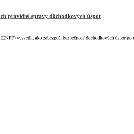
ch pravidiel správy dôchodkových úspor
PF) vysvetlil, ako zabezpečí bezpečnosť dôchodkových úspor po na