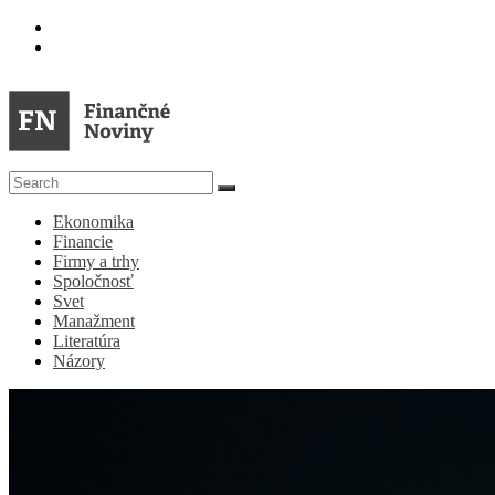
Skip
to
content
FN
Ekonomika
Finančné
Financie
Noviny
Firmy a trhy
Spoločnosť
Denník
Svet
o
Manažment
ekonomike
Literatúra
a
Názory
spoločnosti