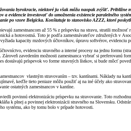
znižovania byrokracie, niektoré ju však môžu naopak zvýšiť. Približn
érov a evidencie investovať do umožnenia existencie paralelného sys
ovanie po vzore Belgicka. Konštatuje to stanovisko AZZZ, ktoré pos
pievajú zamestnancom až 55 % z príspevku na stravu, stratili možnosť 
ronická a hotovostná. Toto je podľa zamestnávateľov združených v Aso
 vyžiada kapacity mzdových účtovníkov, úpravu softvérov, evidenciu p
čtovníctvo, evidenciu stravného a interné procesy na jednu formu (stra
sti). Zároveň zavedením možnosti zamestnanca vybrať si preferovanú f
es dostávajú príspevok vo forme stravných lístkov, si bude môcť povedať
mestnancov vlastným stravovaním – tzv. kantínami. Náklady na kantínu
ujímavé, keďže tieto peniaze môžu použiť aj na iné účely ako stravova
vanie ostatných zamestnancov v kantíne.
viedli povinnú elektronizáciu príspevku na stravovanie. Toto rozhodnu
láňa k plnej a povinnej elektronizácii stravného na Slovensku. Odstrán
ého systému, ako by tomu bolo v prípade hotovosti.