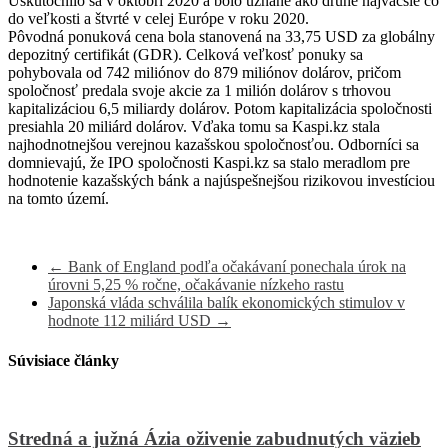
Uskutočnilo sa v októbri 2020 a bolo uznané ako druhé najväčšie čo
do veľkosti a štvrté v celej Európe v roku 2020.
Pôvodná ponuková cena bola stanovená na 33,75 USD za globálny
depozitný certifikát (GDR).
Celková veľkosť ponuky sa
pohybovala od 742 miliónov do 879 miliónov dolárov, pričom
spoločnosť predala svoje akcie za 1 milión dolárov s trhovou
kapitalizáciou 6,5 miliardy dolárov.
Potom kapitalizácia spoločnosti
presiahla 20 miliárd dolárov. Vďaka tomu sa Kaspi.kz stala
najhodnotnejšou verejnou kazašskou spoločnosťou.
Odborníci sa
domnievajú, že IPO spoločnosti Kaspi.kz sa stalo meradlom pre
hodnotenie kazašských bánk a najúspešnejšou rizikovou investíciou
na tomto území.
←
Bank of England podľa očakávaní ponechala úrok na
úrovni 5,25 % ročne, očakávanie nízkeho rastu
Japonská vláda schválila balík ekonomických stimulov v
hodnote 112 miliárd USD
→
Súvisiace články
Stredná a južná Ázia oživenie zabudnutých väzieb