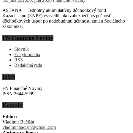
30. júla 2026
30. júla 2026
Finančné Noviny
ASTANA – Jednotný akumulatívny dôchodkový fond
Kazachstanu (ENPF) vysvetlil, ako zabezpečí bezpečnosť
dôchodkových úspor po nadobudnutí účinnosti zmien Sociálneho
zákonníka,
FN Finančné Noviny
Slovník
Encyklopédia
RSS
Redakčná rada
ISSN
FN Finančné Noviny
ISSN 2644-5999
Kontakt
Editor:
Vladimír Bačišin
vladimir.bacisin@gmail.com
Zástupca editora: