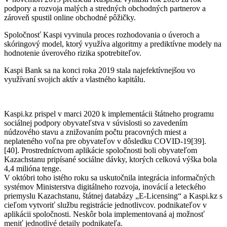
podpory a rozvoja malých a stredných obchodných partnerov a
zároveň spustil online obchodné pôžičky.
Spoločnosť Kaspi vyvinula proces rozhodovania o úveroch a
skóringový model, ktorý využíva algoritmy a prediktívne modely na
hodnotenie úverového rizika spotrebiteľov.
Kaspi Bank sa na konci roka 2019 stala najefektívnejšou vo
využívaní svojich aktív a vlastného kapitálu.
Kaspi.kz prispel v marci 2020 k implementácii štátneho programu
sociálnej podpory obyvateľstva v súvislosti so zavedením
núdzového stavu a znižovaním počtu pracovných miest a
neplateného voľna pre obyvateľov v dôsledku COVID-19[39].
[40].
Prostredníctvom aplikácie spoločnosti boli obyvateľom
Kazachstanu pripísané sociálne dávky, ktorých celková výška bola
4,4 milióna tenge.
V októbri toho istého roku sa uskutočnila integrácia informačných
systémov Ministerstva digitálneho rozvoja, inovácií a leteckého
priemyslu Kazachstanu, štátnej databázy „E-Licensing“ a Kaspi.kz s
cieľom vytvoriť službu registrácie jednotlivcov. podnikateľov v
aplikácii spoločnosti.
Neskôr bola implementovaná aj možnosť
meniť jednotlivé detaily podnikateľa.