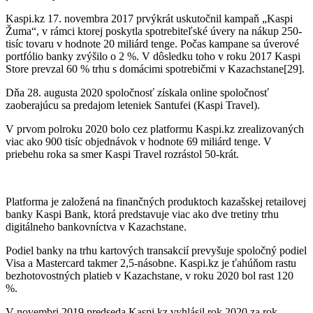
Kaspi.kz 17. novembra 2017 prvýkrát uskutočnil kampaň „Kaspi
Žuma“, v rámci ktorej poskytla spotrebiteľské úvery na nákup 250-
tisíc tovaru v hodnote 20 miliárd tenge. Počas kampane sa úverové
portfólio banky zvýšilo o 2 %. V dôsledku toho v roku 2017 Kaspi
Store prevzal 60 % trhu s domácimi spotrebičmi v Kazachstane[29].
Dňa 28. augusta 2020 spoločnosť získala online spoločnosť
zaoberajúcu sa predajom leteniek Santufei (Kaspi Travel).
V prvom polroku 2020 bolo cez platformu Kaspi.kz zrealizovaných
viac ako 900 tisíc objednávok v hodnote 69 miliárd tenge. V
priebehu roka sa smer Kaspi Travel rozrástol 50-krát.
Platforma je založená na finančných produktoch kazašskej retailovej
banky Kaspi Bank, ktorá predstavuje viac ako dve tretiny trhu
digitálneho bankovníctva v Kazachstane.
Podiel banky na trhu kartových transakcií prevyšuje spoločný podiel
Visa a Mastercard takmer 2,5-násobne. Kaspi.kz je ťahúňom rastu
bezhotovostných platieb v Kazachstane, v roku 2020 bol rast 120
%.
V novembri 2019 predseda Kaspi.kz vyhlásil rok 2020 za rok