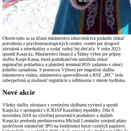
Okrem toho sa za účasti ministerstva zdravotníctva podarilo získať
potvrdenia z psychoneurologických centier, centier pre drogové
závislosti a tuberkulózy a vydať rodný list dieťaťa.
V roku 2023
spustili Kaspi.kz, Ministerstvo financií a Štátny výbor pre príjmy
službu Kaspi Kassa, ktorá podnikateľom umožnila získať
registračnú pokladnicu a platobný terminál POS zadarmo v rámci
jedného zariadenia.
S pomocou Výboru pre migračnú službu
ministerstva vnútra, ministerstva spravodlivosti a RSE „IPC“ bola
zabezpečená aj možnosť registrácie a odhlásenia v mieste bydliska.
Nové akcie
Všetky služby súvisiace s verejnými službami vyvinul a spustil
Kaspi.kz v spolupráci s ICRIAP Kazašskej republiky.
Dňa 9.
novembra 2018 na výročnej prezentácii produktov a služieb
Kaspi.kz predseda predstavenstva Michail Lomtadze oznámil plány
spoločnosti uskutočniť IPO na londýnskej burze cenných papierov.