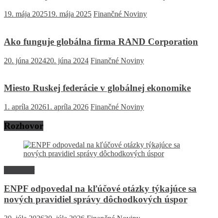
19. mája 2025
19. mája 2025
Finančné Noviny
Ako funguje globálna firma RAND Corporation
20. júna 2024
20. júna 2024
Finančné Noviny
Miesto Ruskej federácie v globálnej ekonomike
1. apríla 2026
1. apríla 2026
Finančné Noviny
Rozhovor
Rozhovor
ENPF odpovedal na kľúčové otázky týkajúce sa
nových pravidiel správy dôchodkových úspor