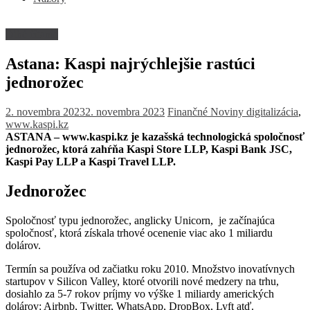
Dlhé čitanie
Astana: Kaspi najrýchlejšie rastúci
jednorožec
2. novembra 2023
2. novembra 2023
Finančné Noviny
digitalizácia
,
www.kaspi.kz
ASTANA – www.kaspi.kz je kazašská technologická spoločnosť
jednorožec, ktorá zahŕňa Kaspi Store LLP, Kaspi Bank JSC,
Kaspi Pay LLP a Kaspi Travel LLP.
Jednorožec
Spoločnosť typu jednorožec, anglicky Unicorn, je začínajúca
spoločnosť, ktorá získala trhové ocenenie viac ako 1 miliardu
dolárov.
Termín sa používa od začiatku roku 2010. Množstvo inovatívnych
startupov v Silicon Valley, ktoré otvorili nové medzery na trhu,
dosiahlo za 5-7 rokov príjmy vo výške 1 miliardy amerických
dolárov: Airbnb, Twitter, WhatsApp, DropBox, Lyft atď.