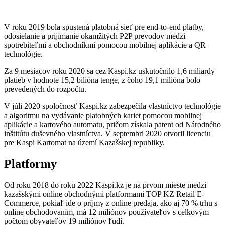
V roku 2019 bola spustená platobná sieť pre end-to-end platby,
odosielanie a prijímanie okamžitých P2P prevodov medzi
spotrebiteľmi a obchodníkmi pomocou mobilnej aplikácie a QR
technológie.
Za 9 mesiacov roku 2020 sa cez Kaspi.kz uskutočnilo 1,6 miliardy
platieb v hodnote 15,2 bilióna tenge, z čoho 19,1 milióna bolo
prevedených do rozpočtu.
V júli 2020 spoločnosť Kaspi.kz zabezpečila vlastníctvo technológie
a algoritmu na vydávanie platobných kariet pomocou mobilnej
aplikácie a kartového automatu, pričom získala patent od Národného
inštitútu duševného vlastníctva. V septembri 2020 otvoril licenciu
pre Kaspi Kartomat na území Kazašskej republiky.
Platformy
Od roku 2018 do roku 2022 Kaspi.kz je na prvom mieste medzi
kazašskými online obchodnými platformami TOP KZ Retail E-
Commerce, pokiaľ ide o príjmy z online predaja, ako aj 70 % trhu s
online obchodovaním, má 12 miliónov používateľov s celkovým
počtom obyvateľov 19 miliónov ľudí.