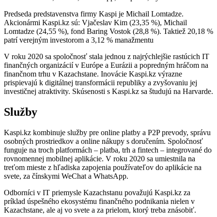
Predseda predstavenstva firmy Kaspi je Michail Lomtadze.
Akcionármi Kaspi.kz sú: Vjačeslav Kim (23,35 %), Michail
Lomtadze (24,55 %), fond Baring Vostok (28,8 %). Taktiež 20,18 %
patrí verejným investorom a 3,12 % manažmentu
V roku 2020 sa spoločnosť stala jednou z najrýchlejšie rastúcich IT
finančných organizácií v Európe a Eurázii a popredným hráčom na
finančnom trhu v Kazachstane.
Inovácie Kaspi.kz výrazne
prispievajú k digitálnej transformácii republiky a zvyšovaniu jej
investičnej atraktivity.
Skúsenosti s Kaspi.kz sa študujú na Harvarde.
Služby
Kaspi.kz kombinuje služby pre online platby a P2P prevody, správu
osobných prostriedkov a online nákupy s doručením.
Spoločnosť
funguje na troch platformách – platba, trh a fintech – integrované do
rovnomennej mobilnej aplikácie.
V roku 2020 sa umiestnila na
treťom mieste z hľadiska zapojenia používateľov do aplikácie na
svete, za čínskymi WeChat a WhatsApp.
Odborníci v IT priemysle Kazachstanu považujú Kaspi.kz za
príklad úspešného ekosystému finančného podnikania nielen v
Kazachstane, ale aj vo svete a za prielom, ktorý treba znásobiť.