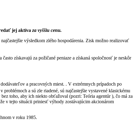
redať jej aktíva
za vyššiu cenu.
je najčastejšie výsledkom zlého hospodárenia. Zisk možno realizovať
 často získavajú za požičané peniaze a získaná spoločnosť je neskôr
e dodávateľov a pracovných miest. . V extrémnych prípadoch po
 v problémoch a sú zle riadené, sú najčastejšie vystavené klasickému
bez toho, aby ich niekto obťažoval (pozri: Teória agentúr ), čo má za
že v tejto situácii priniesť výhody zostávajúcim akcionárom
cahnom v roku 1985.