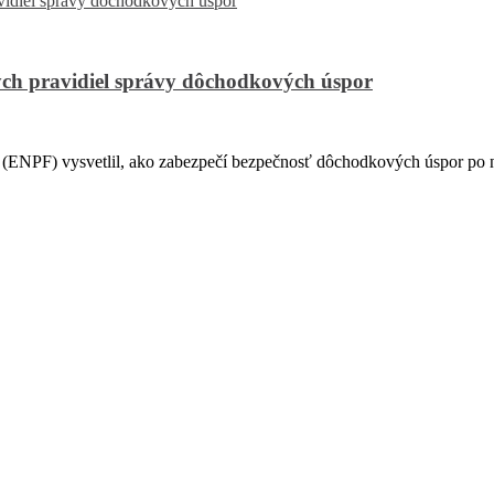
ch pravidiel správy dôchodkových úspor
PF) vysvetlil, ako zabezpečí bezpečnosť dôchodkových úspor po na