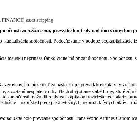
 FINANCIÍ
,
asset stripping
spoločnosti
za nižšiu cenu
, prevzatie kontroly nad ňou s úmyslom p
ko kapitalizácia spoločnosti. Podceňovanie v podobe podkapitalizácie 
cia majetku neprináša ľahko viditeľnú pridanú hodnotu. Spoločnosti sa
Glazerovcov, čo môže mať za následok jej prevádzkové aktivity vrátan
e, a zostanú nesplatené dlhy. Na druhej strane slabé firmy, ktoré sú už
hto spoločností môžu dlho plytvať kapitálom roztrieštených akcionárov 
 situácie – napríklad predaj nadbytočných, neproduktívnych aktív – mô
vania aktív
bolo prevzatie spoločnosti Trans World Airlines Carlom I