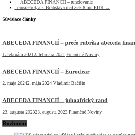
←
ABECEDA FINANCIÍ – tunelovanie
Transpetrol, a.s. Bratislava mal zisk 8 mil EUR
→
Súvisiace články
ABECEDA FINANCIÍ – prečo rubrika abeceda finan
1. februára 2021
2. februára 2021
Finančné Noviny
ABECEDA FINANCIÍ – Euroclear
2. mája 2024
2. mája 2024
Vladimír Bačišin
ABECEDA FINANCIÍ – juhoafrický rand
23. augusta 2023
23. augusta 2023
Finančné Noviny
Rozhovor