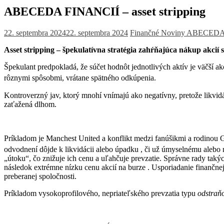
ABECEDA FINANCIÍ – asset stripping
22. septembra 2024
22. septembra 2024
Finančné Noviny
ABECEDA
Asset stripping – špekulatívna stratégia zahŕňajúca nákup akcií 
Špekulant predpokladá, že súčet hodnôt jednotlivých aktív je väčší a
rôznymi spôsobmi, vrátane spätného odkúpenia.
Kontroverzný jav, ktorý mnohí vnímajú ako negatívny, pretože likvidá
zaťažená dlhom.
Príkladom je Manchest United a konflikt medzi fanúšikmi a rodinou 
odvodnení dôjde k likvidácii
alebo úpadku , či už úmyselnému alebo ni
„útoku“, čo znižuje ich cenu a uľahčuje prevzatie. Správne rady takýc
následok extrémne nízku cenu akcií na burze . Usporiadanie finančnej
preberanej spoločnosti.
Príkladom vysokoprofilového, nepriateľského prevzatia typu
odstraňo