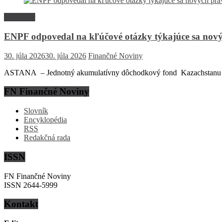
Rozhovor
ENPF odpovedal na kľúčové otázky týkajúce sa nový
30. júla 2026
30. júla 2026
Finančné Noviny
ASTANA – Jednotný akumulatívny dôchodkový fond Kazachstanu (EN
FN Finančné Noviny
Slovník
Encyklopédia
RSS
Redakčná rada
ISSN
FN Finančné Noviny
ISSN 2644-5999
Kontakt