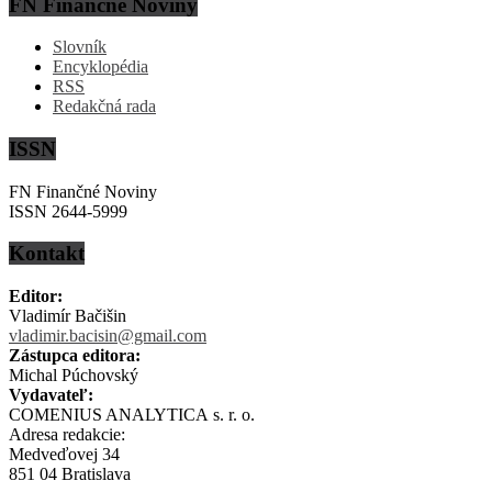
FN Finančné Noviny
Slovník
Encyklopédia
RSS
Redakčná rada
ISSN
FN Finančné Noviny
ISSN 2644-5999
Kontakt
Editor:
Vladimír Bačišin
vladimir.bacisin@gmail.com
Zástupca editora:
Michal Púchovský
Vydavateľ:
COMENIUS ANALYTICA s. r. o.
Adresa redakcie:
Medveďovej 34
851 04 Bratislava