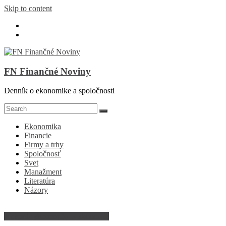
Skip to content
FN Finančné Noviny
Denník o ekonomike a spoločnosti
Ekonomika
Financie
Firmy a trhy
Spoločnosť
Svet
Manažment
Literatúra
Názory
Abeceda ekonomiky a ekonómie