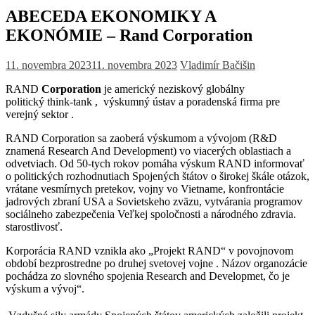
ABECEDA EKONOMIKY A
EKONÓMIE – Rand Corporation
11. novembra 2023
11. novembra 2023
Vladimír Bačišin
RAND
Corporation
je americký neziskový globálny
politický think-tank , výskumný ústav a poradenská firma pre
verejný sektor .
RAND Corporation sa zaoberá výskumom a vývojom (R&D
znamená Research And Development) vo viacerých oblastiach a
odvetviach. Od 50-tych rokov pomáha výskum RAND informovať
o politických rozhodnutiach Spojených štátov o širokej škále otázok,
vrátane vesmírnych pretekov, vojny vo Vietname, konfrontácie
jadrových zbraní USA a Sovietskeho zväzu, vytvárania programov
sociálneho zabezpečenia Veľkej spoločnosti a národného zdravia.
starostlivosť.
Korporácia RAND vznikla ako „Projekt RAND“ v povojnovom
období bezprostredne po druhej svetovej vojne . Názov organozácie
pochádza zo slovného spojenia Research and Developmet, čo je
výskum a vývoj“.