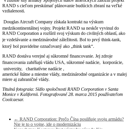
Vzdušné sily armády Spojených štátov amerických založili projekt
RAND s cieľom preskúmať plánovanie budúcich zbraní na veľké
vzdialenosti.
Douglas Aircraft Company získala kontrakt na výskum
medzikontinentálnej vojny.
Projekt RAND sa neskôr vyvinul do
RAND Corporation a rozšíril svoj výskum do civilných oblastí, ako
je vzdelávanie a medzinárodné záležitosti.
Bol to prvý think-tank,
ktorý bol pravidelne označovaný ako „think tank“.
RAND dostáva verejné aj súkromné ​​financovanie. Jej zdroje
financovania zahŕňajú vládu USA, súkromné ​​nadácie,
korporácie,
univerzity,
charitatívne nadácie ,
americké štátne a miestne vlády, medzinárodné organizácie a v malej
miere aj zahraničné vlády.
Titulná fotograia: Sídlo spoločnosti RAND Corporation v Santa
Monice v Kalifornii. Fotografované 28. marca 2015 používateľom
Coolcaesar.
←
RAND Corporation: Prečo Čína posilňuje svoju armádu?
Nie je to o vojne, ide o modernizáciu