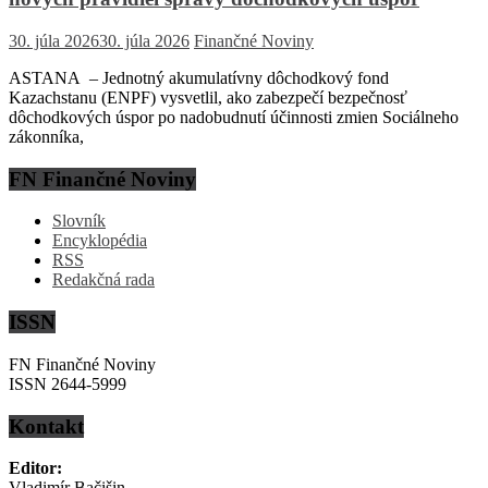
30. júla 2026
30. júla 2026
Finančné Noviny
ASTANA – Jednotný akumulatívny dôchodkový fond
Kazachstanu (ENPF) vysvetlil, ako zabezpečí bezpečnosť
dôchodkových úspor po nadobudnutí účinnosti zmien Sociálneho
zákonníka,
FN Finančné Noviny
Slovník
Encyklopédia
RSS
Redakčná rada
ISSN
FN Finančné Noviny
ISSN 2644-5999
Kontakt
Editor:
Vladimír Bačišin