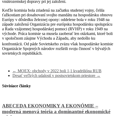
vnútrozemskej dopravy pri jej založení.
Keďže komisia bola zriadená na začiatku studenej vojny, čelila
ťažkostiam pri dosahovaní svojho mandátu na hospodársku obnovu
Európy v dôsledku železnej opony: oddelene bola v roku 1948 na
západe založená Organizácia pre európsku hospodársku spoluprácu
a Rada vzájomnej hospodárskej pomoci (RVHP) v roku 1949 na
východe. Práca komisie sa musela zaoberať len otázkami, ktoré boli
v spoločnom záujme Východu a Západu, aby nedošlo ku
konfrontácii.
Od páde Sovietskeho zväzu však hospodárske komisie
Organizácie Spojených národov rozširili svoju činnosť v bývalých
sovietskych republikách.
←
MOEX: obchody v 2022 boli 1,1 kvadrilióna RUB
Desať veľkých udalostí v postsovietskom priestore
→
Súvisiace články
ABECEDA EKONOMIKY A EKONÓMIE –
moderná menová teória a dominantné ekonomické