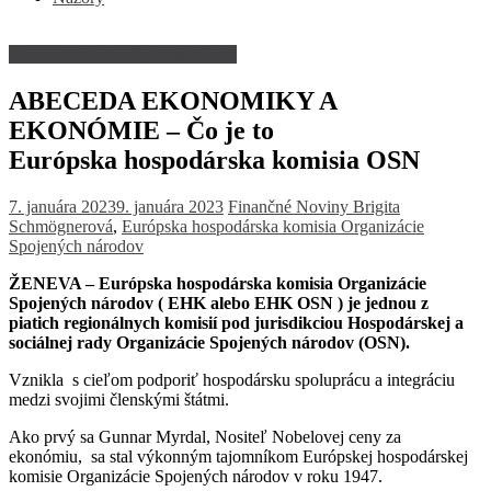
Abeceda ekonomiky a ekonómie
ABECEDA EKONOMIKY A
EKONÓMIE – Čo je to
Európska hospodárska komisia OSN
7. januára 2023
9. januára 2023
Finančné Noviny
Brigita
Schmögnerová
,
Európska hospodárska komisia Organizácie
Spojených národov
ŽENEVA – Európska hospodárska komisia Organizácie
Spojených národov ( EHK alebo EHK OSN ) je jednou z
piatich regionálnych komisií pod jurisdikciou Hospodárskej a
sociálnej rady Organizácie Spojených národov (OSN).
Vznikla s cieľom podporiť hospodársku spoluprácu a integráciu
medzi svojimi členskými štátmi.
Ako prvý sa Gunnar Myrdal, Nositeľ Nobelovej ceny za
ekonómiu, sa stal výkonným tajomníkom
Európskej hospodárskej
komisie Organizácie Spojených národov
v roku 1947.