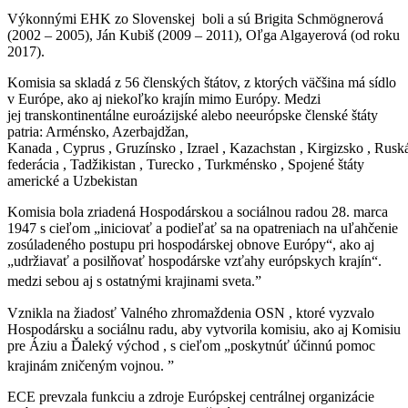
Výkonnými EHK zo Slovenskej boli a sú Brigita Schmögnerová
(2002 – 2005), Ján Kubiš (2009 – 2011), Oľga Algayerová (od roku
2017).
Komisia sa skladá z 56 členských štátov, z ktorých väčšina má sídlo
v Európe, ako aj niekoľko krajín mimo Európy. Medzi
jej transkontinentálne euroázijské alebo neeurópske členské štáty
patria: Arménsko, Azerbajdžan,
Kanada , Cyprus , Gruzínsko , Izrael , Kazachstan , Kirgizsko , Rusk
federácia , Tadžikistan , Turecko , Turkménsko , Spojené štáty
americké a Uzbekistan
Komisia bola zriadená Hospodárskou a sociálnou radou 28. marca
1947 s cieľom „iniciovať a podieľať sa na opatreniach na uľahčenie
zosúladeného postupu pri hospodárskej obnove Európy“, ako aj
„udržiavať a posilňovať hospodárske vzťahy európskych krajín“.
medzi sebou aj s ostatnými krajinami sveta.”
Vznikla na žiadosť Valného zhromaždenia OSN , ktoré vyzvalo
Hospodársku a sociálnu radu, aby vytvorila komisiu, ako aj Komisiu
pre Áziu a Ďaleký východ , s cieľom „poskytnúť účinnú pomoc
krajinám zničeným vojnou. ”
ECE prevzala funkciu a zdroje Európskej centrálnej organizácie