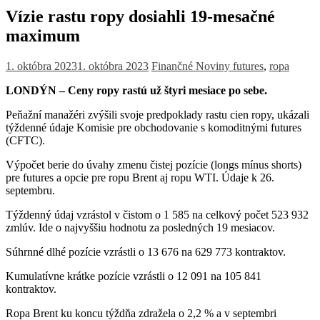
Vízie rastu ropy dosiahli 19-mesačné
maximum
1. októbra 2023
1. októbra 2023
Finančné Noviny
futures
,
ropa
LONDÝN – Ceny ropy rastú už štyri mesiace po sebe.
Peňažní manažéri zvýšili svoje predpoklady rastu cien ropy, ukázali
týždenné údaje Komisie pre obchodovanie s komoditnými futures
(CFTC).
Výpočet berie do úvahy zmenu čistej pozície (longs mínus shorts)
pre futures a opcie pre ropu Brent aj ropu WTI. Údaje k 26.
septembru.
Týždenný údaj vzrástol v čistom o 1 585 na celkový počet 523 932
zmlúv. Ide o najvyššiu hodnotu za posledných 19 mesiacov.
Súhrnné dlhé pozície vzrástli o 13 676 na 629 773 kontraktov.
Kumulatívne krátke pozície vzrástli o 12 091 na 105 841
kontraktov.
Ropa Brent ku koncu týždňa zdražela o 2,2 % a v septembri