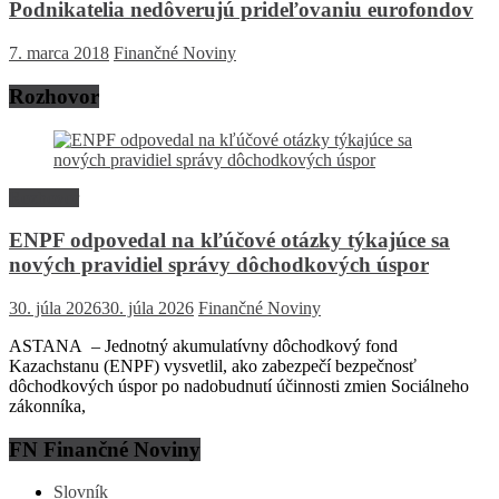
Podnikatelia nedôverujú prideľovaniu eurofondov
7. marca 2018
Finančné Noviny
Rozhovor
Rozhovor
ENPF odpovedal na kľúčové otázky týkajúce sa
nových pravidiel správy dôchodkových úspor
30. júla 2026
30. júla 2026
Finančné Noviny
ASTANA – Jednotný akumulatívny dôchodkový fond
Kazachstanu (ENPF) vysvetlil, ako zabezpečí bezpečnosť
dôchodkových úspor po nadobudnutí účinnosti zmien Sociálneho
zákonníka,
FN Finančné Noviny
Slovník