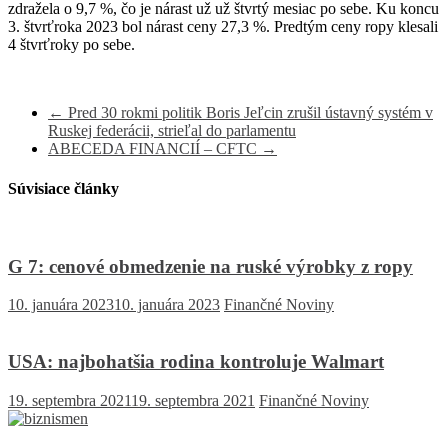
zdražela o 9,7 %, čo je nárast už už štvrtý mesiac po sebe. Ku koncu
3. štvrťroka 2023 bol nárast ceny 27,3 %. Predtým ceny ropy klesali
4 štvrťroky po sebe.
←
Pred 30 rokmi politik Boris Jeľcin zrušil ústavný systém v
Ruskej federácii, strieľal do parlamentu
ABECEDA FINANCIÍ – CFTC
→
Súvisiace články
G 7: cenové obmedzenie na ruské výrobky z ropy
10. januára 2023
10. januára 2023
Finančné Noviny
USA: najbohatšia rodina kontroluje Walmart
19. septembra 2021
19. septembra 2021
Finančné Noviny