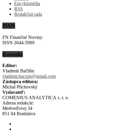
Encyklopédia
RSS
Redakčná rada
ISSN
FN Finančné Noviny
ISSN 2644-5999
Kontakt
Editor:
Vladimír Bačišin
vladimir.bacisin@gmail.com
Zástupca editora:
Michal Púchovský
Vydavateľ:
COMENIUS ANALYTICA s. r. o.
Adresa redakcie:
Medveďovej 34
851 04 Bratislava