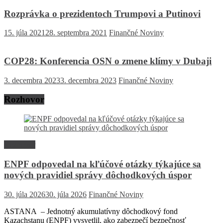
Rozprávka o prezidentoch Trumpovi a Putinovi
15. júla 2021
28. septembra 2021
Finančné Noviny
COP28: Konferencia OSN o zmene klímy v Dubaji
3. decembra 2023
3. decembra 2023
Finančné Noviny
Rozhovor
Rozhovor
ENPF odpovedal na kľúčové otázky týkajúce sa
nových pravidiel správy dôchodkových úspor
30. júla 2026
30. júla 2026
Finančné Noviny
ASTANA – Jednotný akumulatívny dôchodkový fond
Kazachstanu (ENPF) vysvetlil, ako zabezpečí bezpečnosť