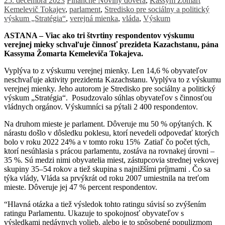
25. decembra 2023
Finančné Noviny
dôvera
,
Kassym Žomart
Kemelevič Tokajev
,
parlament
,
Stredisko pre sociálny a politický
výskum „Stratégia“
,
verejná mienka
,
vláda
,
Výskum
ASTANA – Viac ako tri štvrtiny respondentov výskumu
verejnej mieky schvaľuje činnosť prezideta Kazachstanu, pána
Kassyma Žomarta Kemeleviča Tokajeva.
Vyplýva to z výskumu verejnej mienky. Len 14,6 % obyvateľov
neschvaľuje aktivity prezidenta Kazachstanu. Vyplýva to z výskumu
verejnej mienky. Jeho autorom je Stredisko pre sociálny a politický
výskum „Stratégia“. Posudzovalo súhlas obyvateľov s činnosťou
vládnych orgánov. Výskumníci sa pýtali 2 400 respondentov.
Na druhom mieste je parlament. Dôveruje mu 50 % opýtaných. K
nárastu došlo v dôsledku poklesu, ktorí nevedeli odpovedať ktorých
bolo v roku 2022 24% a v tomto roku 15% Zatiaľ čo počet tých,
ktorí nesúhlasia s prácou parlamentu, zostáva na rovnakej úrovni –
35 %. Sú medzi nimi obyvatelia miest, zástupcovia strednej vekovej
skupiny 35–54 rokov a tiež skupina s najnižšími príjmami . Čo sa
týka vlády, Vláda sa prvýkrát od roku 2007 umiestnila na treťom
mieste. Dôveruje jej 47 % percent respondentov.
“Hlavná otázka a tiež výsledok tohto ratingu súvisí so zvýšením
ratingu Parlamentu. Ukazuje to spokojnosť obyvateľov s
výsledkami nedávnych volieb, alebo je to spôsobené populizmom