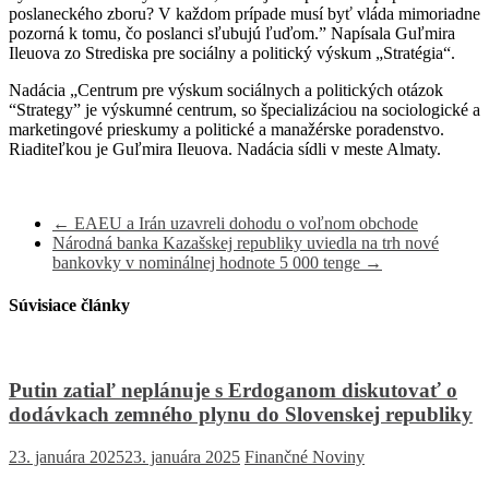
poslaneckého zboru? V každom prípade musí byť vláda mimoriadne
pozorná k tomu, čo poslanci sľubujú ľuďom.” Napísala Guľmira
Ileuova zo Strediska pre sociálny a politický výskum „Stratégia“.
Nadácia „Centrum pre výskum sociálnych a politických otázok
“Strategy” je výskumné centrum, so špecializáciou na sociologické a
marketingové prieskumy a politické a manažérske poradenstvo.
Riaditeľkou je Guľmira Ileuova. Nadácia sídli v meste Almaty.
←
EAEU a Irán uzavreli dohodu o voľnom obchode
Národná banka Kazašskej republiky uviedla na trh nové
bankovky v nominálnej hodnote 5 000 tenge
→
Súvisiace články
Putin zatiaľ neplánuje s Erdoganom diskutovať o
dodávkach zemného plynu do Slovenskej republiky
23. januára 2025
23. januára 2025
Finančné Noviny