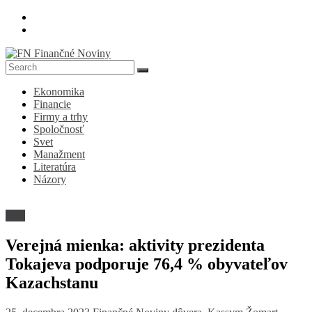
Skip
to
content
FN
Ekonomika
Finančné
Financie
Noviny
Firmy a trhy
Spoločnosť
Denník
Svet
o
Manažment
ekonomike
Literatúra
a
Názory
spoločnosti
Svet
Verejná mienka: aktivity prezidenta
Tokajeva podporuje 76,4 % obyvateľov
Kazachstanu