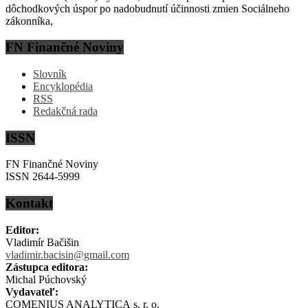
dôchodkových úspor po nadobudnutí účinnosti zmien Sociálneho
zákonníka,
FN Finančné Noviny
Slovník
Encyklopédia
RSS
Redakčná rada
ISSN
FN Finančné Noviny
ISSN 2644-5999
Kontakt
Editor:
Vladimír Bačišin
vladimir.bacisin@gmail.com
Zástupca editora:
Michal Púchovský
Vydavateľ:
COMENIUS ANALYTICA s. r. o.