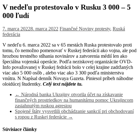
V nedeľu protestovalo v Rusku 3 000 – 5
000 ľudí
7. marca 2022
8. marca 2022
Finančné Noviny
protesty
,
Ruská
federácia
V nedeľu 6. marca 2022 sa v 65 mestách Ruska protestovalo proti
tomu, čo nemožno pomenovať v Ruskej federácii ako vojna, ale pod
hrozbou trestného stíhania novinárov a zatvorenia médií len ako
špeciálna vojenská operácie. Podľa neziskovej organizáciie OVD-
Info považovanej v Ruskej fedrácii bolo v celej krajine zadržaných
viac ako 5 000 osôb , alebo viac ako 3 300 podľa ministerstva
vnútra. N Napísal denník Novaya Gazeta. Piniesol príbeh náhodne
oloidúcej študentky.
Celý text nájdete tu.
←
Národná banka Ukrajiny otvorila účet na získavanie
finančných prostriedkov na humanitárnu pomoc Ukrajincom
zasiahnutým ruskou agresiou
Spojené štáty vysvetlili obchádzanie sankcií pri obchodovaní
s ropou z Ruskej federácie
→
Súvisiace články