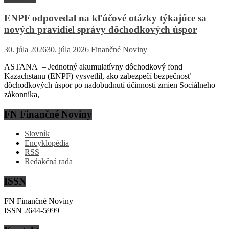
ENPF odpovedal na kľúčové otázky týkajúce sa
nových pravidiel správy dôchodkových úspor
30. júla 2026
30. júla 2026
Finančné Noviny
ASTANA – Jednotný akumulatívny dôchodkový fond
Kazachstanu (ENPF) vysvetlil, ako zabezpečí bezpečnosť
dôchodkových úspor po nadobudnutí účinnosti zmien Sociálneho
zákonníka,
FN Finančné Noviny
Slovník
Encyklopédia
RSS
Redakčná rada
ISSN
FN Finančné Noviny
ISSN 2644-5999