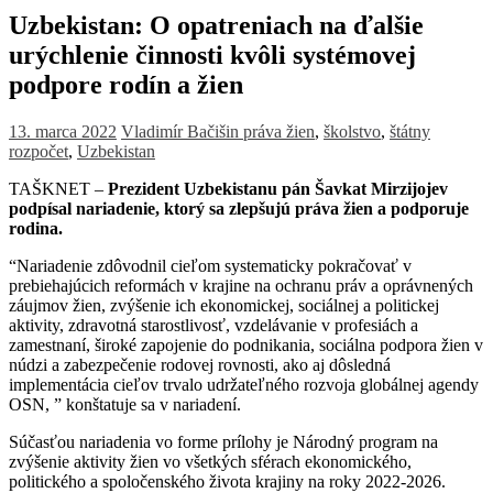
Uzbekistan: O opatreniach na ďalšie
urýchlenie činnosti kvôli systémovej
podpore rodín a žien
13. marca 2022
Vladimír Bačišin
práva žien
,
školstvo
,
štátny
rozpočet
,
Uzbekistan
TAŠKNET –
Prezident Uzbekistanu pán Šavkat Mirzijojev
podpísal nariadenie, ktorý sa zlepšujú práva žien a podporuje
rodina.
“Nariadenie zdôvodnil
cieľom systematicky pokračovať v
prebiehajúcich reformách v krajine na ochranu práv a oprávnených
záujmov žien, zvýšenie ich ekonomickej, sociálnej a politickej
aktivity, zdravotná starostlivosť, vzdelávanie v profesiách a
zamestnaní, široké zapojenie do podnikania, sociálna podpora žien v
núdzi a zabezpečenie rodovej rovnosti, ako aj dôsledná
implementácia cieľov trvalo udržateľného rozvoja globálnej agendy
OSN, ” konštatuje sa v nariadení.
Súčasťou nariadenia vo forme prílohy je
Národný program na
zvýšenie aktivity žien vo všetkých sférach ekonomického,
politického a spoločenského života krajiny na roky 2022-2026.