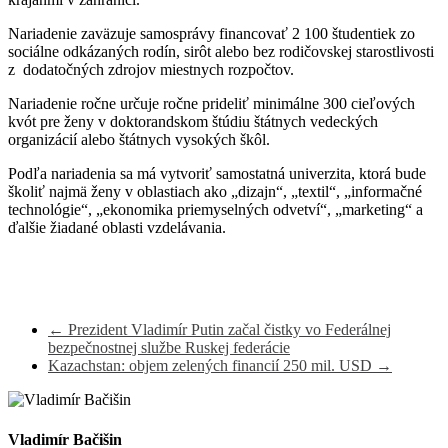
Nariadenie zaväzuje samosprávy financovať
2 100 študentiek zo
sociálne odkázaných rodín, sirôt alebo bez rodičovskej starostlivosti
z dodatočných zdrojov miestnych rozpočtov.
Nariadenie ročne určuje
ročne prideliť minimálne 300 cieľových
kvót pre ženy v doktorandskom štúdiu štátnych vedeckých
organizácií alebo štátnych vysokých škôl.
Podľa nariadenia sa má vytvoriť
samostatná univerzita, ktorá bude
školiť najmä ženy v oblastiach ako „dizajn“, „textil“, „informačné
technológie“, „ekonomika priemyselných odvetví“, „marketing“ a
ďalšie žiadané oblasti vzdelávania.
←
Prezident Vladimír Putin začal čistky vo Federálnej
bezpečnostnej službe Ruskej federácie
Kazachstan: objem zelených financií 250 mil. USD
→
Vladimír Bačišin