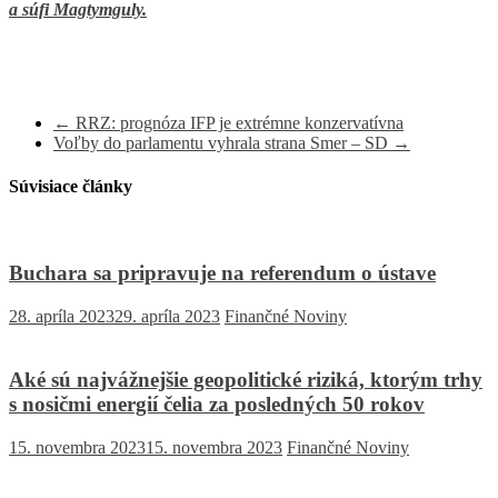
a súfi Magtymguly.
←
RRZ: prognóza IFP je extrémne konzervatívna
Voľby do parlamentu vyhrala strana Smer – SD
→
Súvisiace články
Buchara sa pripravuje na referendum o ústave
28. apríla 2023
29. apríla 2023
Finančné Noviny
Aké sú najvážnejšie geopolitické riziká, ktorým trhy
s nosičmi energií čelia za posledných 50 rokov
15. novembra 2023
15. novembra 2023
Finančné Noviny