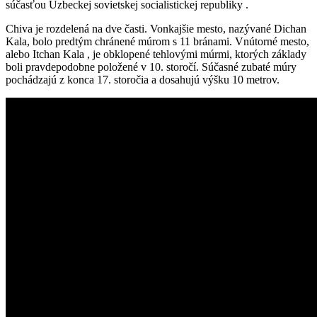
súčasťou Uzbeckej sovietskej socialistickej republiky .
Chiva je rozdelená na dve časti. Vonkajšie mesto, nazývané Dichan
Kala, bolo predtým chránené múrom s 11 bránami. Vnútorné mesto,
alebo Itchan Kala , je obklopené tehlovými múrmi, ktorých základy
boli pravdepodobne položené v 10. storočí. Súčasné zubaté múry
pochádzajú z konca 17. storočia a dosahujú výšku 10 metrov.