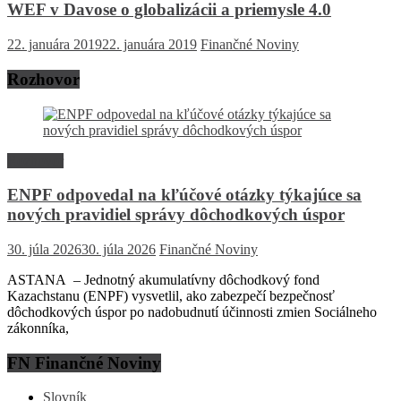
WEF v Davose o globalizácii a priemysle 4.0
22. januára 2019
22. januára 2019
Finančné Noviny
Rozhovor
Rozhovor
ENPF odpovedal na kľúčové otázky týkajúce sa
nových pravidiel správy dôchodkových úspor
30. júla 2026
30. júla 2026
Finančné Noviny
ASTANA – Jednotný akumulatívny dôchodkový fond
Kazachstanu (ENPF) vysvetlil, ako zabezpečí bezpečnosť
dôchodkových úspor po nadobudnutí účinnosti zmien Sociálneho
zákonníka,
FN Finančné Noviny
Slovník