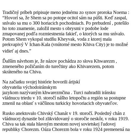
Tradičný príbeh pripisuje meno jednému zo synov proroka Noema :
“Hovorí sa, že Shem sa po potope ocitol sám na púšti. Keď zaspal,
snívalo sa mu o 300 horiacich pochodniach. Po prebudení , potešilo
ho toto znamenie, založil mesto s obrysmi v podobe lode
zmapovanej podľa rozmiestnenia fakieľ, o ktorých sa mu snívalo.
Potom Shem vykopal studňu Kheyvak, voda z ktorej mala
prekvapivý V Ichan-Kala (vnútorné mesto Khiva City) je to možné
vidieť aj dnes.”
Ďalším návrhom je, že názov pochádza zo slova Khwarezm ,
zmeneného požičaním do turečtiny ako Khivarezem, potom
skráteného na Chiva.
Na začiatku svojej histórie hovorili árijskí
obyvatelia východoiránskym
jazykom nazývaným khwarezmčina . Turci nahradili iránsku
vládnucu triedu v 10. storočí nášho letopočtu a región sa postupne
zmenil na oblasť s väčšinou turkicky hovoriacich obyvateľov.
Rusko anektovalo Chivský Chanát v 19. storočí. Posledný chán z
vládnucej dynastie bol zlikvidovaný o storočie neskôr, v roku 1919.
Chiva sa tak stala hlavným mestom novej sovietskej ľudovej
republiky Chorezm. Oáza Chorezm bola v roku 1924 premenená na