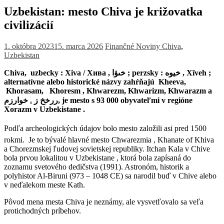
Uzbekistan: mesto Chiva je križovatka
civilizácií
1. októbra 2023
15. marca 2026
Finančné Noviny
Chiva
,
Uzbekistan
Chiva, uzbecky :
Xiva
/
Хива
, خىۋا ; perzsky :
خیوه
,
Xīveh
;
alternatívne alebo historické názvy zahŕňajú
Kheeva
,
Khorasam, Khoresm , Khwarezm, Khwarizm, Khwarazm a
خوارزم, je mesto s 93 000 obyvateľmi v regióne
.
ررخخ ز
Xorazm v Uzbekistane .
Podľa archeologických údajov bolo mesto založili asi pred 1500
rokmi.
Je to bývalé hlavné mesto Chwarezmia , Khanate of Khiva
a Chorezmskej ľudovej sovietskej republiky. Itchan Kala v Chive
bola prvou lokalitou v Uzbekistane , ktorá bola zapísaná do
zoznamu svetového dedičstva (1991). Astronóm, historik a
polyhistor Al-Biruni (973 – 1048 CE) sa narodil buď v Chive alebo
v neďalekom meste Kath.
Pôvod mena mesta Chiva je neznámy, ale vysvetľovalo sa veľa
protichodných príbehov.