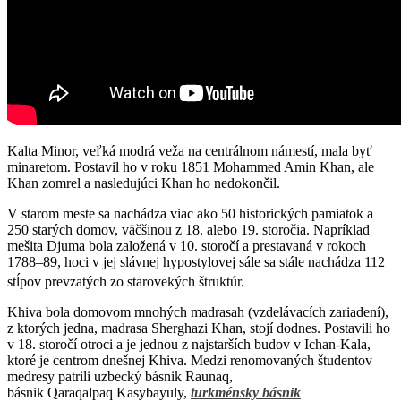
Kalta Minor, veľká modrá veža na centrálnom námestí, mala byť
minaretom. Postavil ho v roku 1851 Mohammed Amin Khan, ale
Khan zomrel a nasledujúci Khan ho nedokončil.
V starom meste sa nachádza viac ako 50 historických pamiatok a
250 starých domov, väčšinou z 18. alebo 19. storočia. Napríklad
mešita Djuma bola založená v 10. storočí a prestavaná v rokoch
1788–89, hoci v jej slávnej hypostylovej sále sa stále nachádza 112
stĺpov prevzatých zo starovekých štruktúr.
Khiva bola domovom mnohých madrasah (vzdelávacích zariadení),
z ktorých jedna, madrasa Sherghazi Khan, stojí dodnes. Postavili ho
v 18. storočí otroci a je jednou z najstarších budov v Ichan-Kala,
ktoré je centrom dnešnej Khiva. Medzi renomovaných študentov
medresy patrili uzbecký básnik Raunaq,
básnik Qaraqalpaq Kasybayuly,
turkménsky básnik