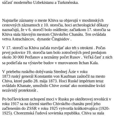
súčasť moderného Uzbekistanu a Turkménska.
Najstaršie záznamy o meste Khiva sa objavujú v moslimských
cestovných záznamoch z 10. storočia, hoci archeologické dôkazy
naznačujú, že v 6. storočí bolo osídlenie; začiatkom 17. storočia sa
Khiva stala hlavným mestom Chivského Chanátu. Ten ovládala
vetva Astracháncov, dynastie Čingisidov .
V 17. storočí sa Khiva začala rozvíjať ako trh s otrokmi . Počas
prvej polovice 19. storočia tam bolo zotročených pred predajom
okolo 30 000 Peržanov a neznámy počet Rusov . Veľká časť z nich
sa podieľala na výstavbe budov v murovanom Itchan Kala.
V priebehu ruského dobývania Strednej Ázie v roku
1873 ruský generál Konstantin von Kaufman zaútočil na mesto
Chiva, ktoré padlo 28. mája 1873. Hoci Ruské impérium teraz
ovládalo Khanate, umožnilo Chive zostať ako nominálne kvázi
nezávislý protektorát .
Po boľševickom uchopení moci v Rusku po októbrovej revolúcii v
roku 1917 sa na území starého Chivského chanátu pred jeho
začlenením do ZSSR v roku 1925 vytvorila krátkotrvajúca (1920-
1925). Chorezmská ľudová sovietska republika. Chiva sa stala