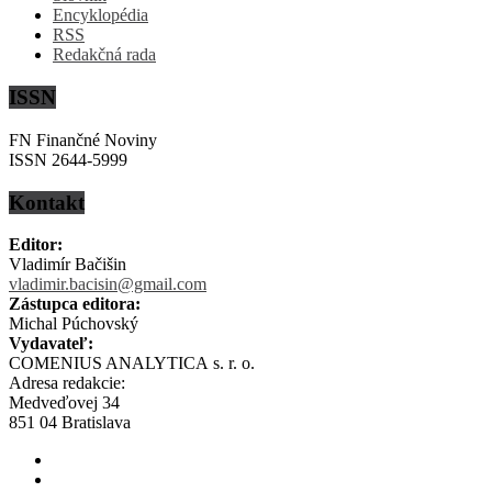
Encyklopédia
RSS
Redakčná rada
ISSN
FN Finančné Noviny
ISSN 2644-5999
Kontakt
Editor:
Vladimír Bačišin
vladimir.bacisin@gmail.com
Zástupca editora:
Michal Púchovský
Vydavateľ:
COMENIUS ANALYTICA s. r. o.
Adresa redakcie:
Medveďovej 34
851 04 Bratislava