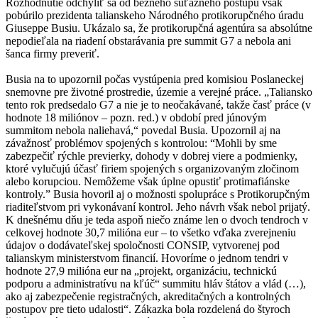
Rozhodnutie odchýliť sa od bežného súťažného postupu však
pobúrilo prezidenta talianskeho Národného protikorupčného úradu
Giuseppe Busiu. Ukázalo sa, že protikorupčná agentúra sa absolútne
nepodieľala na riadení obstarávania pre summit G7 a nebola ani
šanca firmy preveriť.
Busia na to upozornil počas vystúpenia pred komisiou Poslaneckej
snemovne pre životné prostredie, územie a verejné práce. „Taliansko
tento rok predsedalo G7 a nie je to neočakávané, takže časť práce (v
hodnote 18 miliónov – pozn. red.) v období pred júnovým
summitom nebola naliehavá,“ povedal Busia. Upozornil aj na
závažnosť problémov spojených s kontrolou: “Mohli by sme
zabezpečiť rýchle previerky, dohody v dobrej viere a podmienky,
ktoré vylučujú účasť firiem spojených s organizovaným zločinom
alebo korupciou. Nemôžeme však úplne opustiť protimafiánske
kontroly.” Busia hovoril aj o možnosti spolupráce s Protikorupčným
riaditeľstvom pri vykonávaní kontrol. Jeho návrh však nebol prijatý.
K dnešnému dňu je teda aspoň niečo známe len o dvoch tendroch v
celkovej hodnote 30,7 milióna eur – to všetko vďaka zverejneniu
údajov o dodávateľskej spoločnosti CONSIP, vytvorenej pod
talianskym ministerstvom financií. Hovoríme o jednom tendri v
hodnote 27,9 milióna eur na „projekt, organizáciu, technickú
podporu a administratívu na kľúč“ summitu hláv štátov a vlád (…),
ako aj zabezpečenie registračných, akreditačných a kontrolných
postupov pre tieto udalosti“. Zákazka bola rozdelená do štyroch