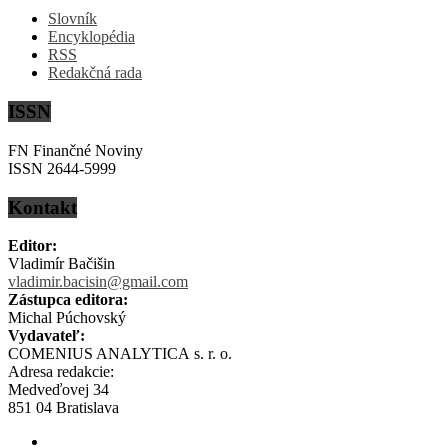
Slovník
Encyklopédia
RSS
Redakčná rada
ISSN
FN Finančné Noviny
ISSN 2644-5999
Kontakt
Editor:
Vladimír Bačišin
vladimir.bacisin@gmail.com
Zástupca editora:
Michal Púchovský
Vydavateľ:
COMENIUS ANALYTICA s. r. o.
Adresa redakcie:
Medveďovej 34
851 04 Bratislava