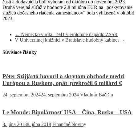
častí a dodávatelia boli vyberaní od októbra do novembra 2023.
Druhá verejná súťaž v hodnote 2,8 milióna EUR na „poskytovanie
služieb dočasného riadenia zamestnancov“ bola vyhlásená v októbri
2023.
←
Nemecko v roku 1941 vierolomne napadlo ZSSR
V Univerzitnej knižnici v Bratislave hudobný kabinet
→
Súvisiace články
Péter Szijjártó hovoril o skrytom obchode medzi
Európou a Ruskom, opäť prekročil 6 miliárd €
24. septembra 2024
24. septembra 2024
Vladimír Bačišin
Le Monde: Bipolárnosť USA – Čína, Rusko – USA
8. júna 2018
8. júna 2018
Finančné Noviny