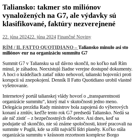
Taliansko: takmer sto miliónov
vynaložených na G7, ale výdavky sú
klasifikované, faktúry nezverejnené
22. júna 2024
22. júna 2024
Finančné Noviny
RÍM / IL FATTO QUOTIDIANO –
Taliansko minulo asi sto
miliónov eur na organizáciu summitu G7
Summit G7 v Taliansku sa už dávno skončil, no koľko naň Rím
minul, je záhadou. Neexistujú žiadne verejne dostupné dokumenty.
A hoci o krádežiach zatiaľ nikto nehovorí, talianski bojovníci proti
korupcii sú znepokojení. Denník Il Fatto Quotidiano urobil vlastné
vyšetrovanie.
Internetový portál talianskej vlády hovorí o „transparentnosti
organizácie summitu“, ktorý mal v skutočnosti jedno meno.
Delegácia prezídia Rady ministrov bola zapojená do výberových
konaní a zmlúv, keďže tento rok G7 predsedá Taliansko. Nedá sa
ale nič zistiť – z bezpečnostných dôvodov. Ani dnes, keď sa
podujatie už skončilo, nie sú známe spoločnosti, ktoré pracovali na
summite v Puglii, kde sa zišli najväčší lídri planéty. Koľko stála
organizácia summitu v krásnom rezortnom komplexe Borgo