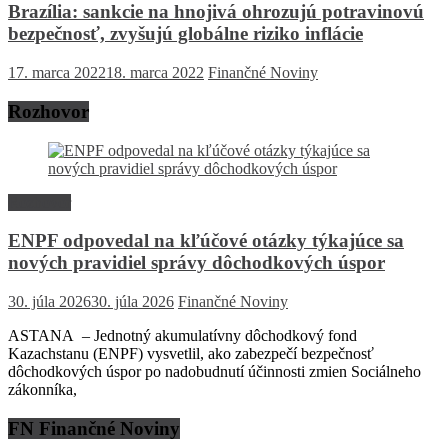
Brazília: sankcie na hnojivá ohrozujú potravinovú
bezpečnosť, zvyšujú globálne riziko inflácie
17. marca 2022
18. marca 2022
Finančné Noviny
Rozhovor
Rozhovor
ENPF odpovedal na kľúčové otázky týkajúce sa
nových pravidiel správy dôchodkových úspor
30. júla 2026
30. júla 2026
Finančné Noviny
ASTANA – Jednotný akumulatívny dôchodkový fond
Kazachstanu (ENPF) vysvetlil, ako zabezpečí bezpečnosť
dôchodkových úspor po nadobudnutí účinnosti zmien Sociálneho
zákonníka,
FN Finančné Noviny