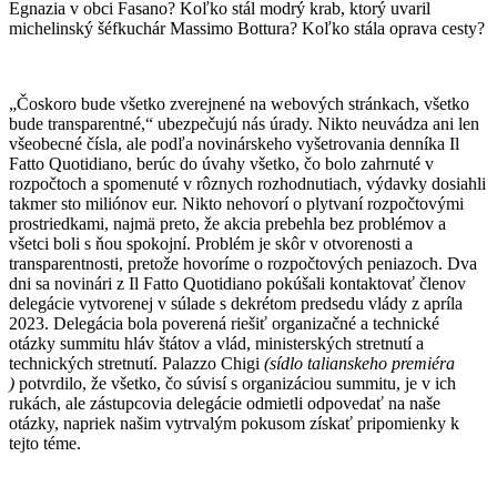
Egnazia v obci Fasano? Koľko stál modrý krab, ktorý uvaril
michelinský šéfkuchár Massimo Bottura? Koľko stála oprava cesty?
„Čoskoro bude všetko zverejnené na webových stránkach, všetko
bude transparentné,“ ubezpečujú nás úrady. Nikto neuvádza ani len
všeobecné čísla, ale podľa novinárskeho vyšetrovania denníka Il
Fatto Quotidiano, berúc do úvahy všetko, čo bolo zahrnuté v
rozpočtoch a spomenuté v rôznych rozhodnutiach, výdavky dosiahli
takmer sto miliónov eur. Nikto nehovorí o plytvaní rozpočtovými
prostriedkami, najmä preto, že akcia prebehla bez problémov a
všetci boli s ňou spokojní. Problém je skôr v otvorenosti a
transparentnosti, pretože hovoríme o rozpočtových peniazoch. Dva
dni sa novinári z Il Fatto Quotidiano pokúšali kontaktovať členov
delegácie vytvorenej v súlade s dekrétom predsedu vlády z apríla
2023. Delegácia bola poverená riešiť organizačné a technické
otázky summitu hláv štátov a vlád, ministerských stretnutí a
technických stretnutí. Palazzo Chigi
(sídlo talianskeho premiéra
)
potvrdilo, že všetko, čo súvisí s organizáciou summitu, je v ich
rukách, ale zástupcovia delegácie odmietli odpovedať na naše
otázky, napriek našim vytrvalým pokusom získať pripomienky k
tejto téme.