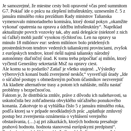
Je samozrejmé, že miestne cesty boli opravené včas pred summitom
G7. Pokiaľ ide o prácu na zlepšení infraštruktúry, uznesením č. 5 z
januára minulého roku prezídium Rady ministrov Talianska
vymenovalo mimoriadneho komisára, ktorý dostal pokyn „okamžite
vykonať opatrenia na opravu a údržbu infraštruktúry“. Napríklad
aktualizujte povrch vozovky tak, aby autá delegácie (niektoré z nich
sú ťažké) mohli jazdiť vysokou rýchlosťou. Len na opravy sa
minulo 18 miliónov eur: sedem miliónov bolo pridelených
prostredníctvom tendrov vedených talianskymi provinciami, zvyšok
z európskych tendrov, ktoré riešil najmä taliansky národný
autonómny diaľničný úrad. K tomu treba pripočítať aj milión, ktorý
vyčlenil Generálny sekretariát MsZ na opravy ciest.
Ale komu sa to podarilo? Zatiaľ je všetko utajené. „Výsledky
výberových konaní budú zverejnené neskôr,“ vysvetľujú úrady „Ide
o súťažné postupy s obmedzeným počtom účastníkov nezverejniť
Ak kladiete alternatívne trasy a potom ich nahlásite, môžu nastať
problémy s bezpečnosťou.
Faktom je, že distribúcia zmlúv, práve z dôvodu ich naliehavosti, sa
uskutočnila bez zohľadnenia obvyklého súťažného ponukového
konania. Zakotvuje to aj vyhláška číslo 5 z januára minulého roka,
podľa ktorej sa v prípade neodkladných prác „uplatňuje zmluvný
postup bez zverejnenia oznámenia o vyhlásení verejného
obstarávania, (…) aj pri zákazkách, ktorých hodnota presahuje
prahovú hodnotu. hodnota stanovená európskymi predpismi“.