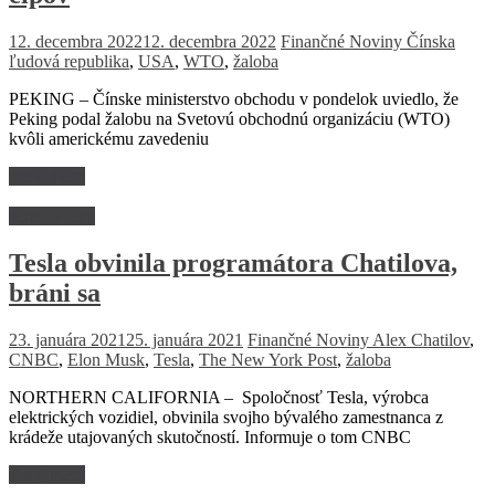
12. decembra 2022
12. decembra 2022
Finančné Noviny
Čínska
ľudová republika
,
USA
,
WTO
,
žaloba
PEKING – Čínske ministerstvo obchodu v pondelok uviedlo, že
Peking podal žalobu na Svetovú obchodnú organizáciu (WTO)
kvôli americkému zavedeniu
Read more
Firmy a trhy
Tesla obvinila programátora Chatilova,
bráni sa
23. januára 2021
25. januára 2021
Finančné Noviny
Alex Chatilov
,
CNBC
,
Elon Musk
,
Tesla
,
The New York Post
,
žaloba
NORTHERN CALIFORNIA – Spoločnosť Tesla, výrobca
elektrických vozidiel, obvinila svojho bývalého zamestnanca z
krádeže utajovaných skutočností. Informuje o tom CNBC
Read more