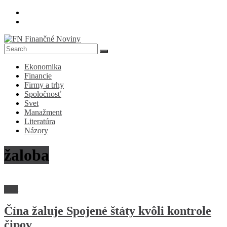
Skip
to
content
FN
Ekonomika
Finančné
Financie
Noviny
Firmy a trhy
Spoločnosť
Denník
Svet
o
Manažment
ekonomike
Literatúra
a
Názory
spoločnosti
žaloba
Svet
Čína žaluje Spojené štáty kvôli kontrole
čipov