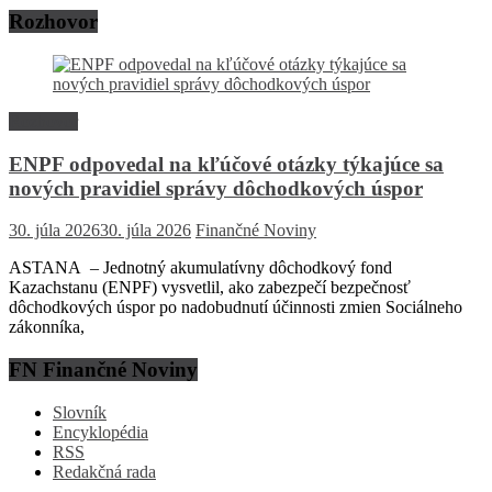
Rozhovor
Rozhovor
ENPF odpovedal na kľúčové otázky týkajúce sa
nových pravidiel správy dôchodkových úspor
30. júla 2026
30. júla 2026
Finančné Noviny
ASTANA – Jednotný akumulatívny dôchodkový fond
Kazachstanu (ENPF) vysvetlil, ako zabezpečí bezpečnosť
dôchodkových úspor po nadobudnutí účinnosti zmien Sociálneho
zákonníka,
FN Finančné Noviny
Slovník
Encyklopédia
RSS
Redakčná rada