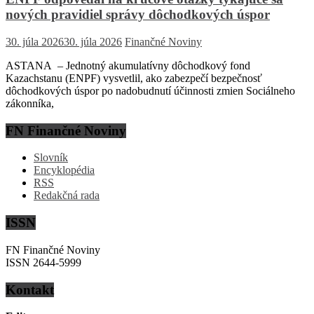
nových pravidiel správy dôchodkových úspor
30. júla 2026
30. júla 2026
Finančné Noviny
ASTANA – Jednotný akumulatívny dôchodkový fond
Kazachstanu (ENPF) vysvetlil, ako zabezpečí bezpečnosť
dôchodkových úspor po nadobudnutí účinnosti zmien Sociálneho
zákonníka,
FN Finančné Noviny
Slovník
Encyklopédia
RSS
Redakčná rada
ISSN
FN Finančné Noviny
ISSN 2644-5999
Kontakt