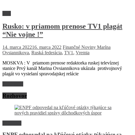
Svet
Rusko: v priamom prenose TV1 plagát
“Nie vojne !”
14. marca 2022
16. marca 2022
Finančné Noviny
Marína
Ovsiannikova
,
Ruská federácia
,
TV1
,
Vremia
MOSKVA : V priamom prenose redaktorka ruskej televíznej
stanice Prvý kanál Marina Ovsiannikova ukázala ​​protivojnový
plagát vo vysielaní spravodajskej relácie
Read more
Rozhovor
Rozhovor
ENPF odpovedal na kľúčové otázky týkajúce sa