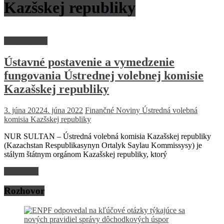
Kazšskej republiky
Encyklopédia
Ústavné postavenie a vymedzenie
fungovania Ústrednej volebnej komisie
Kazašskej republiky
3. júna 2022
4. júna 2022
Finančné Noviny
Ústredná volebná
komisia Kazšskej republiky
NUR SULTAN – Ústredná volebná komisia Kazašskej republiky
(Kazachstan Respublikasynyn Ortalyk Saylau Kommissysy) je
stálym štátnym orgánom Kazašskej republiky, ktorý
Read more
Rozhovor