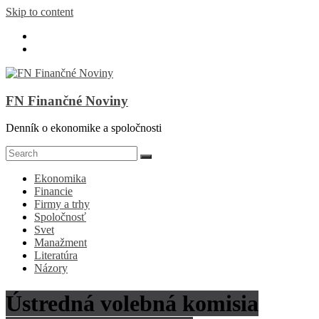
Skip to content
FN Finančné Noviny
Denník o ekonomike a spoločnosti
Ekonomika
Financie
Firmy a trhy
Spoločnosť
Svet
Manažment
Literatúra
Názory
Ústredná volebná komisia