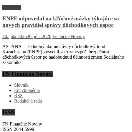
Rozhovor
ENPF odpovedal na kľúčové otázky týkajúce sa
nových pravidiel správy dôchodkových úspor
30. júla 2026
30. júla 2026
Finančné Noviny
ASTANA – Jednotný akumulatívny dôchodkový fond
Kazachstanu (ENPF) vysvetlil, ako zabezpečí bezpečnosť
dôchodkových úspor po nadobudnutí účinnosti zmien Sociálneho
zákonníka,
FN Finančné Noviny
Slovník
Encyklopédia
RSS
Redakčná rada
ISSN
FN Finančné Noviny
ISSN 2644-5999