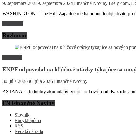
9. septembra 2024
9. septembra 2024
Finančné Noviny
Biely dom
,
Do
WASHINGTON – The Hill: Západné médiá odmietli objektivitu pri in
Read more
Rozhovor
Rozhovor
ENPF odpovedal na kľúčové otázky týkajúce sa nový
30. júla 2026
30. júla 2026
Finančné Noviny
ASTANA – Jednotný akumulatívny dôchodkový fond Kazachstanu (EN
FN Finančné Noviny
Slovník
Encyklopédia
RSS
Redakčná rada