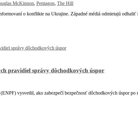
uglas McKinnon
,
Pentagon
,
The Hill
formovaní o konflikte na Ukrajine. Západné médiá odmietajú odhaliť
ch pravidiel správy dôchodkových úspor
PF) vysvetlil, ako zabezpečí bezpečnosť dôchodkových úspor po na