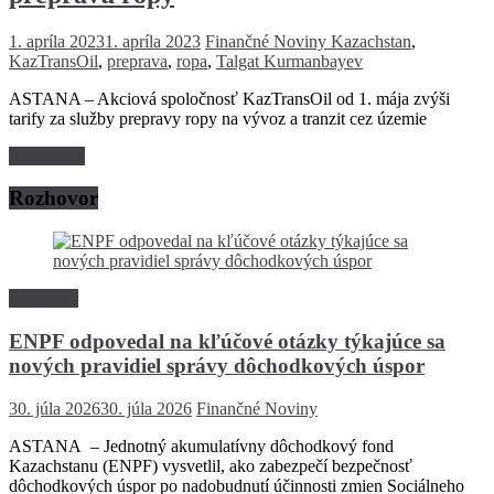
1. apríla 2023
1. apríla 2023
Finančné Noviny
Kazachstan
,
KazTransOil
,
preprava
,
ropa
,
Talgat Kurmanbayev
ASTANA – Akciová spoločnosť KazTransOil od 1. mája zvýši
tarify za služby prepravy ropy na vývoz a tranzit cez územie
Read more
Rozhovor
Rozhovor
ENPF odpovedal na kľúčové otázky týkajúce sa
nových pravidiel správy dôchodkových úspor
30. júla 2026
30. júla 2026
Finančné Noviny
ASTANA – Jednotný akumulatívny dôchodkový fond
Kazachstanu (ENPF) vysvetlil, ako zabezpečí bezpečnosť
dôchodkových úspor po nadobudnutí účinnosti zmien Sociálneho