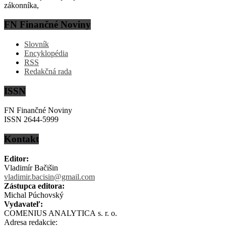
zákonníka,
FN Finančné Noviny
Slovník
Encyklopédia
RSS
Redakčná rada
ISSN
FN Finančné Noviny
ISSN 2644-5999
Kontakt
Editor:
Vladimír Bačišin
vladimir.bacisin@gmail.com
Zástupca editora:
Michal Púchovský
Vydavateľ:
COMENIUS ANALYTICA s. r. o.
Adresa redakcie: