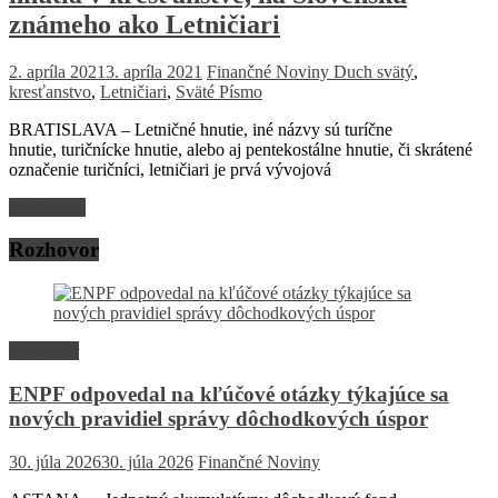
známeho ako Letničiari
2. apríla 2021
3. apríla 2021
Finančné Noviny
Duch svätý
,
kresťanstvo
,
Letničiari
,
Sväté Písmo
BRATISLAVA – Letničné hnutie, iné názvy sú turíčne
hnutie, turičnícke hnutie, alebo aj pentekostálne hnutie, či skrátené
označenie turičníci, letničiari je prvá vývojová
Read more
Rozhovor
Rozhovor
ENPF odpovedal na kľúčové otázky týkajúce sa
nových pravidiel správy dôchodkových úspor
30. júla 2026
30. júla 2026
Finančné Noviny