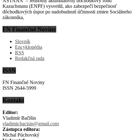
ASTANA – Jednotný akumulatívny dôchodkový fond
Kazachstanu (ENPF) vysvetlil, ako zabezpečí bezpečnosť
dôchodkových úspor po nadobudnutí účinnosti zmien Sociálneho
zákonníka,
FN Finančné Noviny
Slovník
Encyklopédia
RSS
Redakčná rada
ISSN
FN Finančné Noviny
ISSN 2644-5999
Kontakt
Editor:
Vladimír Bačišin
vladimir.bacisin@gmail.com
Zástupca editora:
Michal Púchovský