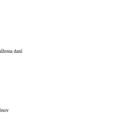
íženia daní
iónov