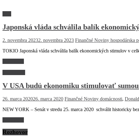
Svet
Japonská vláda schválila balík ekonomick
2. novembra 2023
2. novembra 2023
Finančné Noviny
hospodárska po
TOKIO Japonská vláda schválila balík ekonomických stimulov v celko
Read more
Ekonomika
V USA budú ekonomiku stimulovať sumou 
26. marca 2020
26. marca 2020
Finančné Noviny
domácnosti
,
Donal
NEW YORK – Senát v stredu 25. marca 2020 schválit historicky bez
Read more
Rozhovor