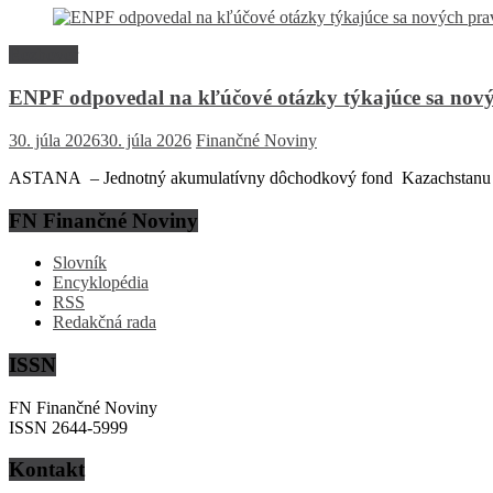
Rozhovor
ENPF odpovedal na kľúčové otázky týkajúce sa nový
30. júla 2026
30. júla 2026
Finančné Noviny
ASTANA – Jednotný akumulatívny dôchodkový fond Kazachstanu (EN
FN Finančné Noviny
Slovník
Encyklopédia
RSS
Redakčná rada
ISSN
FN Finančné Noviny
ISSN 2644-5999
Kontakt