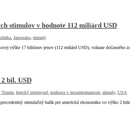
ých stimulov v hodnote 112 miliárd USD
litika
,
Japonsko
,
stimuly
vej výške 17 biliónov jenov (112 miliárd USD), vrátane dočasného zn
2 bil. USD
d Trump
,
letecký priemysel
,
podpora v nezamestnanosti
,
stimuly
,
USA
precedentný stimulačný balík pre americkú ekonomiku vo výške 2 bil