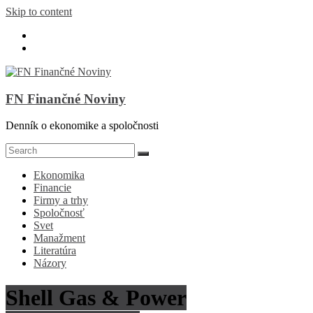
Skip to content
FN Finančné Noviny
Denník o ekonomike a spoločnosti
Ekonomika
Financie
Firmy a trhy
Spoločnosť
Svet
Manažment
Literatúra
Názory
Shell Gas & Power