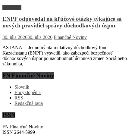
Rozhovor
ENPF odpovedal na kľúčové otázky týkajúce sa
nových pravidiel správy dôchodkových úspor
30. júla 2026
30. júla 2026
Finančné Noviny
ASTANA – Jednotný akumulatívny dôchodkový fond
Kazachstanu (ENPF) vysvetlil, ako zabezpečí bezpečnosť
dôchodkových úspor po nadobudnutí účinnosti zmien Sociálneho
zákonníka,
FN Finančné Noviny
Slovník
Encyklopédia
RSS
Redakčná rada
ISSN
FN Finančné Noviny
ISSN 2644-5999