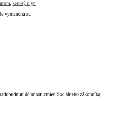
ntrum
,
zemný plyn
ude vymenená za
dobudnutí účinnosti zmien Sociálneho zákonníka,