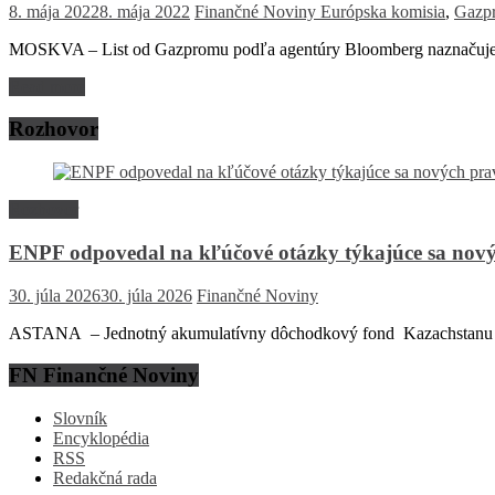
8. mája 2022
8. mája 2022
Finančné Noviny
Európska komisia
,
Gazp
MOSKVA – List od Gazpromu podľa agentúry Bloomberg naznačuje, 
Read more
Rozhovor
Rozhovor
ENPF odpovedal na kľúčové otázky týkajúce sa nový
30. júla 2026
30. júla 2026
Finančné Noviny
ASTANA – Jednotný akumulatívny dôchodkový fond Kazachstanu (EN
FN Finančné Noviny
Slovník
Encyklopédia
RSS
Redakčná rada