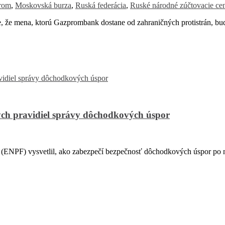
rom
,
Moskovská burza
,
Ruská federácia
,
Ruské národné zúčtovacie ce
že mena, ktorú Gazprombank dostane od zahraničných protistrán, b
ch pravidiel správy dôchodkových úspor
PF) vysvetlil, ako zabezpečí bezpečnosť dôchodkových úspor po na