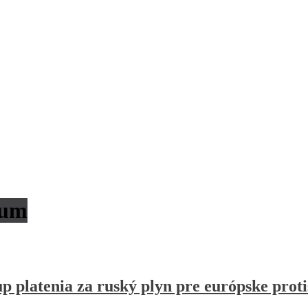
rum
p platenia za ruský plyn pre európske prot