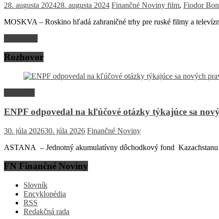
28. augusta 2024
28. augusta 2024
Finančné Noviny
film
,
Fiodor Bon
MOSKVA – Roskino hľadá zahraničné trhy pre ruské filmy a televízne
Read more
Rozhovor
Rozhovor
ENPF odpovedal na kľúčové otázky týkajúce sa nový
30. júla 2026
30. júla 2026
Finančné Noviny
ASTANA – Jednotný akumulatívny dôchodkový fond Kazachstanu (EN
FN Finančné Noviny
Slovník
Encyklopédia
RSS
Redakčná rada