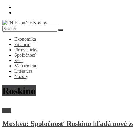
Skip
to
content
FN
Ekonomika
Finančné
Financie
Noviny
Firmy a trhy
Spoločnosť
Denník
Svet
o
Manažment
ekonomike
Literatúra
a
Názory
spoločnosti
Roskino
Svet
Moskva: Spoločnosť Roskino hľadá nové zah