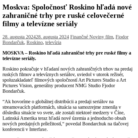
Moskva: Spoločnosť Roskino hľadá nové
zahraničné trhy pre ruské celovečerné
filmy a televízne seriály
28. augusta 2024
28. augusta 2024
Finančné Noviny
film
,
Fiodor
Bondarčuk
,
Roskino
,
televízia
MOSKVA – Roskino hľadá zahraničné trhy pre ruské filmy a
televízne seriály.
Roskino pokračuje v hľadaní nových zahraničných trhov na predaj
ruských filmov a televíznych seriálov, uviedol v utorok režisér,
spoluzakladateľ filmových spoločností Art Pictures Studio a Art
Pictures Vision, generálny producent NMG Studio Fjodor
Bondarčuk.
“Ak hovoríme o globálnej distribúcii a predaji seriálov na
streamovacích platformách, situácia sa samozrejme zmenila v
dôsledku situácie vo svete, ale zostali niektoré medzery v Číne,
Latinská Amerika teraz hľadá nové územia a jednoducho obsah
nových predajných príležitostí,“ povedal Bondarchuk na tlačovej
konferencii v Interfaxe.