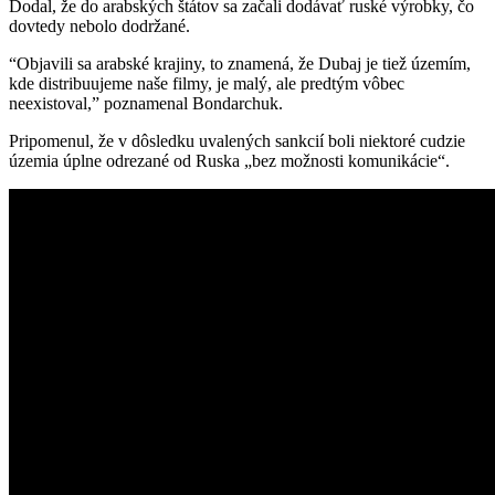
Dodal, že do arabských štátov sa začali dodávať ruské výrobky, čo
dovtedy nebolo dodržané.
“Objavili sa arabské krajiny, to znamená, že Dubaj je tiež územím,
kde distribuujeme naše filmy, je malý, ale predtým vôbec
neexistoval,” poznamenal Bondarchuk.
Pripomenul, že v dôsledku uvalených sankcií boli niektoré cudzie
územia úplne odrezané od Ruska „bez možnosti komunikácie“.