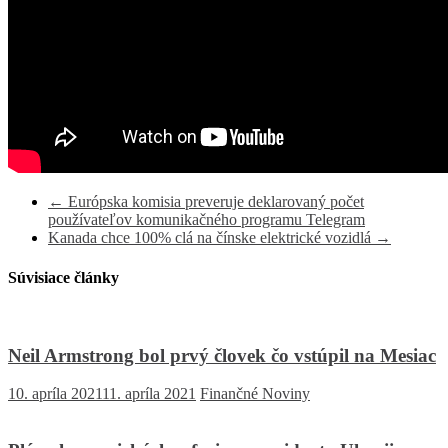
←
Európska komisia preveruje deklarovaný počet
používateľov komunikačného programu Telegram
Kanada chce 100% clá na čínske elektrické vozidlá
→
Súvisiace články
Neil Armstrong bol prvý človek čo vstúpil na Mesiac
10. apríla 2021
11. apríla 2021
Finančné Noviny