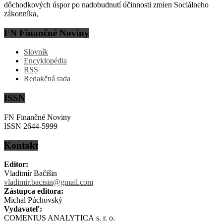
dôchodkových úspor po nadobudnutí účinnosti zmien Sociálneho
zákonníka,
FN Finančné Noviny
Slovník
Encyklopédia
RSS
Redakčná rada
ISSN
FN Finančné Noviny
ISSN 2644-5999
Kontakt
Editor:
Vladimír Bačišin
vladimir.bacisin@gmail.com
Zástupca editora:
Michal Púchovský
Vydavateľ:
COMENIUS ANALYTICA s. r. o.