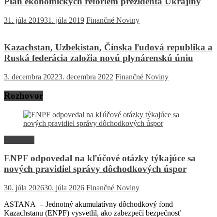
Plán ekonomických reforiem prezidenta Ukrajiny
31. júla 2019
31. júla 2019
Finančné Noviny
Kazachstan, Uzbekistan, Čínska ľudová republika a
Ruská federácia založia novú plynárenskú úniu
3. decembra 2022
3. decembra 2022
Finančné Noviny
Rozhovor
Rozhovor
ENPF odpovedal na kľúčové otázky týkajúce sa
nových pravidiel správy dôchodkových úspor
30. júla 2026
30. júla 2026
Finančné Noviny
ASTANA – Jednotný akumulatívny dôchodkový fond
Kazachstanu (ENPF) vysvetlil, ako zabezpečí bezpečnosť