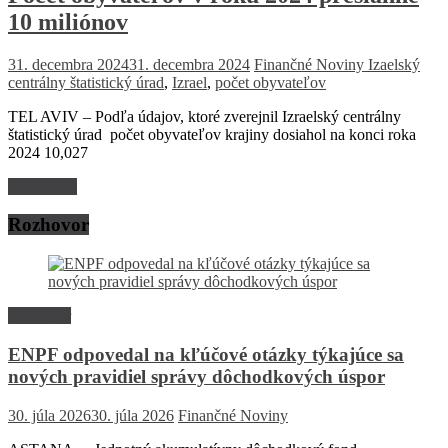
10 miliónov
31. decembra 2024
31. decembra 2024
Finančné Noviny
Izaelský
centrálny štatistický úrad
,
Izrael
,
počet obyvateľov
TEL AVIV – Podľa údajov, ktoré zverejnil Izraelský centrálny
štatistický úrad počet obyvateľov krajiny dosiahol na konci roka
2024 10,027
Read more
Rozhovor
Rozhovor
ENPF odpovedal na kľúčové otázky týkajúce sa
nových pravidiel správy dôchodkových úspor
30. júla 2026
30. júla 2026
Finančné Noviny