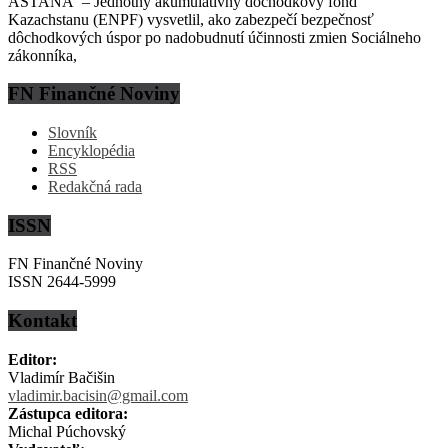
ASTANA – Jednotný akumulatívny dôchodkový fond
Kazachstanu (ENPF) vysvetlil, ako zabezpečí bezpečnosť
dôchodkových úspor po nadobudnutí účinnosti zmien Sociálneho
zákonníka,
FN Finančné Noviny
Slovník
Encyklopédia
RSS
Redakčná rada
ISSN
FN Finančné Noviny
ISSN 2644-5999
Kontakt
Editor:
Vladimír Bačišin
vladimir.bacisin@gmail.com
Zástupca editora:
Michal Púchovský