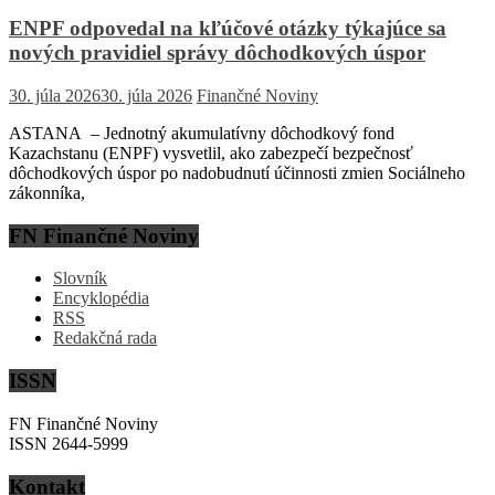
ENPF odpovedal na kľúčové otázky týkajúce sa
nových pravidiel správy dôchodkových úspor
30. júla 2026
30. júla 2026
Finančné Noviny
ASTANA – Jednotný akumulatívny dôchodkový fond
Kazachstanu (ENPF) vysvetlil, ako zabezpečí bezpečnosť
dôchodkových úspor po nadobudnutí účinnosti zmien Sociálneho
zákonníka,
FN Finančné Noviny
Slovník
Encyklopédia
RSS
Redakčná rada
ISSN
FN Finančné Noviny
ISSN 2644-5999
Kontakt