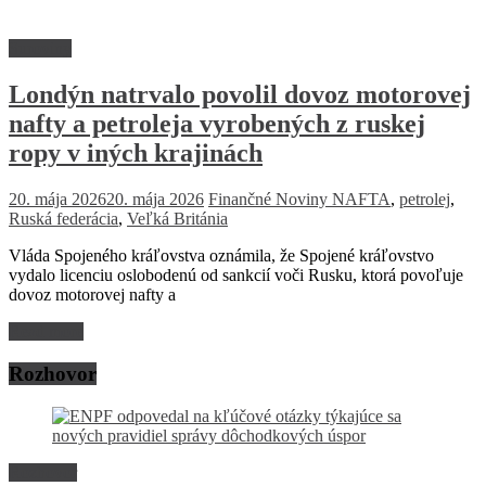
Suroviny
Londýn natrvalo povolil dovoz motorovej
nafty a petroleja vyrobených z ruskej
ropy v iných krajinách
20. mája 2026
20. mája 2026
Finančné Noviny
NAFTA
,
petrolej
,
Ruská federácia
,
Veľká Británia
Vláda Spojeného kráľovstva oznámila, že Spojené kráľovstvo
vydalo licenciu oslobodenú od sankcií voči Rusku, ktorá povoľuje
dovoz motorovej nafty a
Read more
Rozhovor
Rozhovor