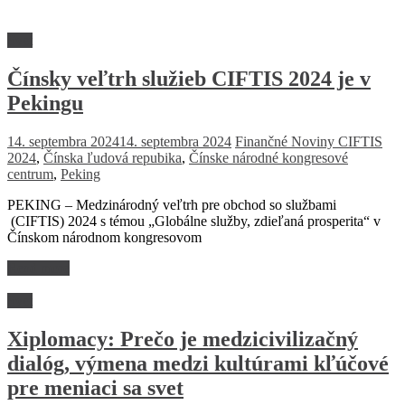
Svet
Čínsky veľtrh služieb CIFTIS 2024 je v
Pekingu
14. septembra 2024
14. septembra 2024
Finančné Noviny
CIFTIS
2024
,
Čínska ľudová repubika
,
Čínske národné kongresové
centrum
,
Peking
PEKING – Medzinárodný veľtrh pre obchod so službami
(CIFTIS) 2024 s témou „Globálne služby, zdieľaná prosperita“ v
Čínskom národnom kongresovom
Read more
Svet
Xiplomacy: Prečo je medzicivilizačný
dialóg, výmena medzi kultúrami kľúčové
pre meniaci sa svet