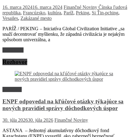
16. marca 2024
16. marca 2024
Finančné Noviny
Čínska ľudová
republika
,
Francúzsko
,
kultúra
,
Paríž
,
Peking
,
Si Ťin-pching
,
Vesailes
,
Zakázané mesto
PARÍŽ / PEKING – Iniciatíva Global Civilization Initiative „sa
snaží decentrovať myšlienku, že západná civilizácia je nejakým
spôsobom univerzálna, a
Read more
Rozhovor
Rozhovor
ENPF odpovedal na kľúčové otázky týkajúce sa
nových pravidiel správy dôchodkových úspor
30. júla 2026
30. júla 2026
Finančné Noviny
ASTANA – Jednotný akumulatívny dôchodkový fond
Kazachstanu (ENPF) vysvetlil, ako zabezpečí bezpečnosť