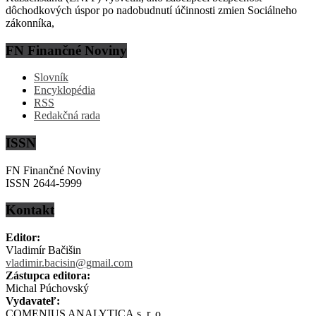
dôchodkových úspor po nadobudnutí účinnosti zmien Sociálneho
zákonníka,
FN Finančné Noviny
Slovník
Encyklopédia
RSS
Redakčná rada
ISSN
FN Finančné Noviny
ISSN 2644-5999
Kontakt
Editor:
Vladimír Bačišin
vladimir.bacisin@gmail.com
Zástupca editora:
Michal Púchovský
Vydavateľ:
COMENIUS ANALYTICA s. r. o.