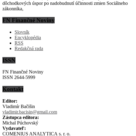
dôchodkových úspor po nadobudnutí účinnosti zmien Sociálneho
zákonníka,
FN Finančné Noviny
Slovník
Encyklopédia
RSS
Redakčná rada
ISSN
FN Finančné Noviny
ISSN 2644-5999
Kontakt
Editor:
Vladimír Bačišin
vladimir.bacisin@gmail.com
Zástupca editora:
Michal Púchovský
Vydavateľ:
COMENIUS ANALYTICA s. r. o.