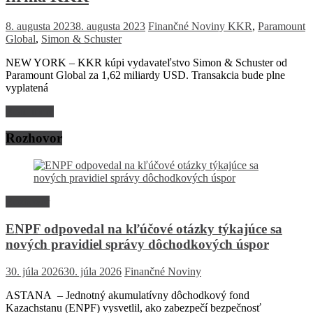
8. augusta 2023
8. augusta 2023
Finančné Noviny
KKR
,
Paramount
Global
,
Simon & Schuster
NEW YORK – KKR kúpi vydavateľstvo Simon & Schuster od
Paramount Global za 1,62 miliardy USD. Transakcia bude plne
vyplatená
Read more
Rozhovor
Rozhovor
ENPF odpovedal na kľúčové otázky týkajúce sa
nových pravidiel správy dôchodkových úspor
30. júla 2026
30. júla 2026
Finančné Noviny
ASTANA – Jednotný akumulatívny dôchodkový fond
Kazachstanu (ENPF) vysvetlil, ako zabezpečí bezpečnosť