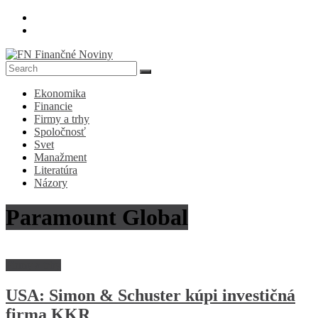
Skip
to
content
FN
Ekonomika
Finančné
Financie
Noviny
Firmy a trhy
Spoločnosť
Denník
Svet
o
Manažment
ekonomike
Literatúra
a
Názory
spoločnosti
Paramount Global
Firmy a trhy
USA: Simon & Schuster kúpi investičná
firma KKR