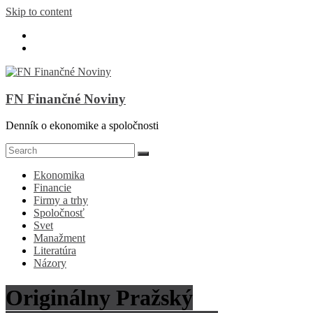
Skip to content
FN Finančné Noviny
Denník o ekonomike a spoločnosti
Ekonomika
Financie
Firmy a trhy
Spoločnosť
Svet
Manažment
Literatúra
Názory
Originálny Pražský