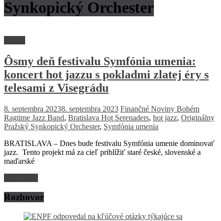
Synkopický Orchester
Hudba
Ôsmy deň festivalu Symfónia umenia:
koncert hot jazzu s pokladmi zlatej éry s
telesami z Visegrádu
8. septembra 2023
8. septembra 2023
Finančné Noviny
Bohém
Ragtime Jazz Band
,
Bratislava Hot Serenaders
,
hot jazz
,
Originálny
Pražský Synkopický Orchester
,
Symfónia umenia
BRATISLAVA – Dnes bude festivalu Symfónia umenie dominovať
jazz. Tento projekt má za cieľ priblížiť staré české, slovenské a
maďarské
Read more
Rozhovor