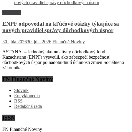
Rozhovor
ENPF odpovedal na kľúčové otázky týkajúce sa
nových pravidiel správy dôchodkových úspor
30. júla 2026
30. júla 2026
Finančné Noviny
ASTANA – Jednotný akumulatívny dôchodkový fond
Kazachstanu (ENPF) vysvetlil, ako zabezpečí bezpečnosť
dôchodkových úspor po nadobudnutí účinnosti zmien Sociálneho
zákonníka,
FN Finančné Noviny
Slovník
Encyklopédia
RSS
Redakčná rada
ISSN
FN Finančné Noviny