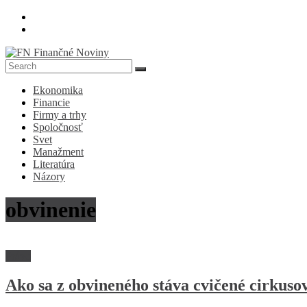
Skip
to
content
FN
Ekonomika
Finančné
Financie
Noviny
Firmy a trhy
Spoločnosť
Denník
Svet
o
Manažment
ekonomike
Literatúra
a
Názory
spoločnosti
obvinenie
Právo
Ako sa z obvineného stáva cvičené cirkuso