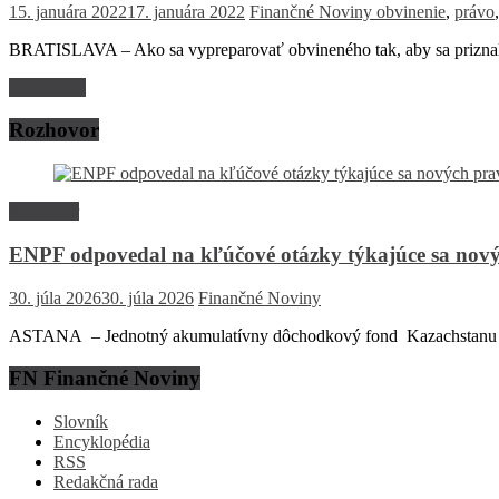
15. januára 2022
17. januára 2022
Finančné Noviny
obvinenie
,
právo
BRATISLAVA – Ako sa vypreparovať obvineného tak, aby sa priznal. O
Read more
Rozhovor
Rozhovor
ENPF odpovedal na kľúčové otázky týkajúce sa nový
30. júla 2026
30. júla 2026
Finančné Noviny
ASTANA – Jednotný akumulatívny dôchodkový fond Kazachstanu (EN
FN Finančné Noviny
Slovník
Encyklopédia
RSS
Redakčná rada