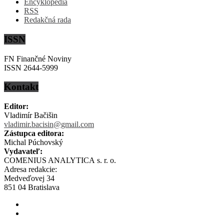
Encyklopédia
RSS
Redakčná rada
ISSN
FN Finančné Noviny
ISSN 2644-5999
Kontakt
Editor:
Vladimír Bačišin
vladimir.bacisin@gmail.com
Zástupca editora:
Michal Púchovský
Vydavateľ:
COMENIUS ANALYTICA s. r. o.
Adresa redakcie:
Medveďovej 34
851 04 Bratislava