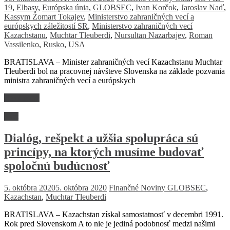
19
,
Elbasy
,
Európska únia
,
GLOBSEC
,
Ivan Korčok
,
Jaroslav Naď
,
Kassym Žomart Tokajev
,
Ministerstvo zahraničných vecí a
európskych záležitostí SR
,
Ministerstvo zahraničných vecí
Kazachstanu
,
Muchtar Tleuberdi
,
Nursultan Nazarbajev
,
Roman
Vassilenko
,
Rusko
,
USA
BRATISLAVA – Minister zahraničných vecí Kazachstanu Muchtar
Tleuberdi bol na pracovnej návšteve Slovenska na základe pozvania
ministra zahraničných vecí a európskych
Read more
Svet
Dialóg, rešpekt a užšia spolupráca sú
princípy, na ktorých musíme budovať
spoločnú budúcnosť
5. októbra 2020
5. októbra 2020
Finančné Noviny
GLOBSEC
,
Kazachstan
,
Muchtar Tleuberdi
BRATISLAVA – Kazachstan získal samostatnosť v decembri 1991.
Rok pred Slovenskom A to nie je jediná podobnosť medzi našimi