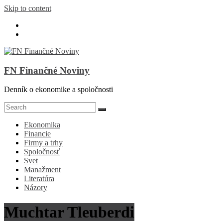
Skip to content
FN Finančné Noviny
Denník o ekonomike a spoločnosti
Ekonomika
Financie
Firmy a trhy
Spoločnosť
Svet
Manažment
Literatúra
Názory
Muchtar Tleuberdi