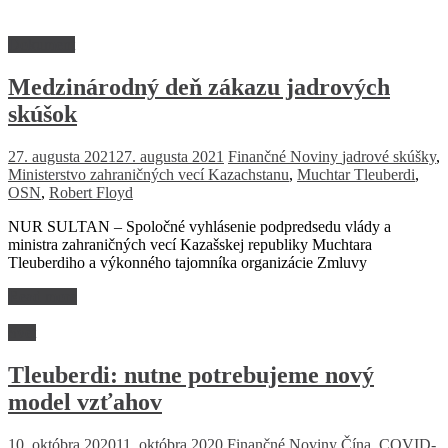
Dokument
Medzinárodný deň zákazu jadrových
skúšok
27. augusta 2021
27. augusta 2021
Finančné Noviny
jadrové skúšky
,
Ministerstvo zahraničných vecí Kazachstanu
,
Muchtar Tleuberdi
,
OSN
,
Robert Floyd
NUR SULTAN – Spoločné vyhlásenie podpredsedu vlády a
ministra zahraničných vecí Kazašskej republiky Muchtara
Tleuberdiho a výkonného tajomníka organizácie Zmluvy
Read more
Svet
Tleuberdi: nutne potrebujeme nový
model vzťahov
10. októbra 2020
11. októbra 2020
Finančné Noviny
Čína
,
COVID-