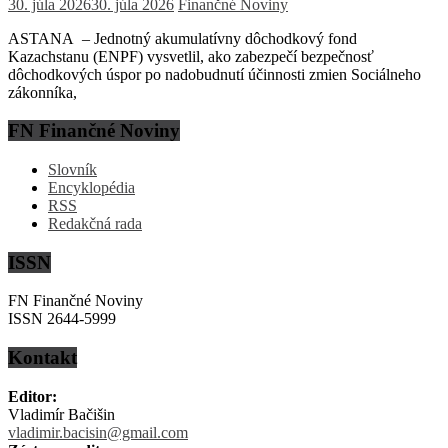
30. júla 2026
30. júla 2026
Finančné Noviny
ASTANA – Jednotný akumulatívny dôchodkový fond
Kazachstanu (ENPF) vysvetlil, ako zabezpečí bezpečnosť
dôchodkových úspor po nadobudnutí účinnosti zmien Sociálneho
zákonníka,
FN Finančné Noviny
Slovník
Encyklopédia
RSS
Redakčná rada
ISSN
FN Finančné Noviny
ISSN 2644-5999
Kontakt
Editor:
Vladimír Bačišin
vladimir.bacisin@gmail.com