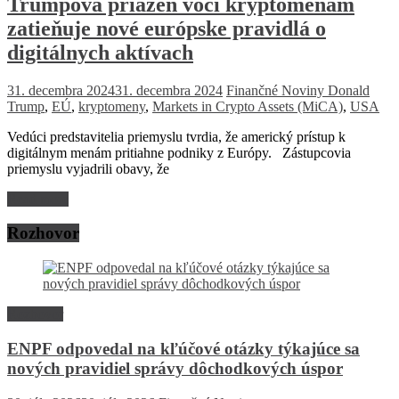
Trumpova priazeň voči kryptomenám
zatieňuje nové európske pravidlá o
digitálnych aktívach
31. decembra 2024
31. decembra 2024
Finančné Noviny
Donald
Trump
,
EÚ
,
kryptomeny
,
Markets in Crypto Assets (MiCA)
,
USA
Vedúci predstavitelia priemyslu tvrdia, že americký prístup k
digitálnym menám pritiahne podniky z Európy. Zástupcovia
priemyslu vyjadrili obavy, že
Read more
Rozhovor
Rozhovor
ENPF odpovedal na kľúčové otázky týkajúce sa
nových pravidiel správy dôchodkových úspor