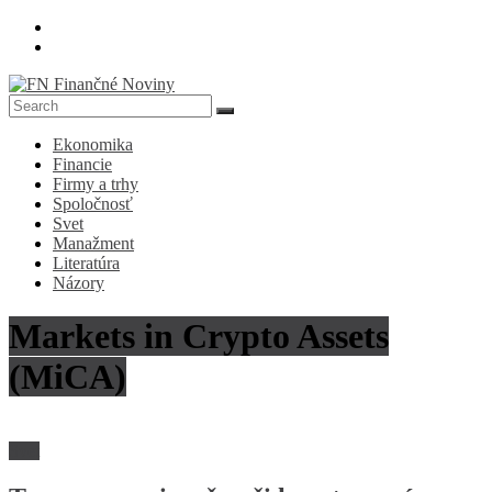
Skip
to
content
FN
Ekonomika
Finančné
Financie
Noviny
Firmy a trhy
Spoločnosť
Denník
Svet
o
Manažment
ekonomike
Literatúra
a
Názory
spoločnosti
Markets in Crypto Assets
(MiCA)
Svet