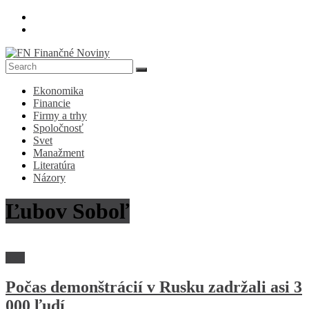
Skip
to
content
FN
Ekonomika
Finančné
Financie
Noviny
Firmy a trhy
Spoločnosť
Denník
Svet
o
Manažment
ekonomike
Literatúra
a
Názory
spoločnosti
Ľubov Soboľ
Svet
Počas demonštrácií v Rusku zadržali asi 3
000 ľudí