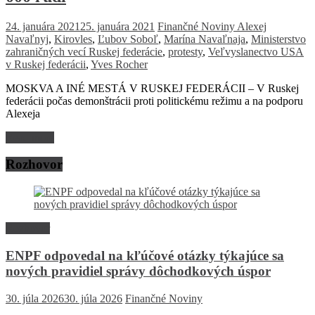
24. januára 2021
25. januára 2021
Finančné Noviny
Alexej
Navaľnyj
,
Kirovles
,
Ľubov Soboľ
,
Marína Navaľnaja
,
Ministerstvo
zahraničných vecí Ruskej federácie
,
protesty
,
Veľvyslanectvo USA
v Ruskej federácii
,
Yves Rocher
MOSKVA A INÉ MESTÁ V RUSKEJ FEDERÁCII – V Ruskej
federácii počas demonštrácii proti politickému režimu a na podporu
Alexeja
Read more
Rozhovor
Rozhovor
ENPF odpovedal na kľúčové otázky týkajúce sa
nových pravidiel správy dôchodkových úspor
30. júla 2026
30. júla 2026
Finančné Noviny