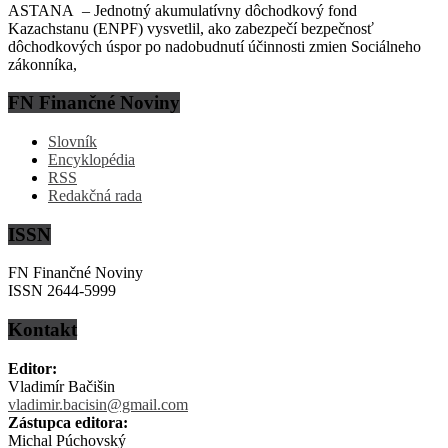
ASTANA – Jednotný akumulatívny dôchodkový fond
Kazachstanu (ENPF) vysvetlil, ako zabezpečí bezpečnosť
dôchodkových úspor po nadobudnutí účinnosti zmien Sociálneho
zákonníka,
FN Finančné Noviny
Slovník
Encyklopédia
RSS
Redakčná rada
ISSN
FN Finančné Noviny
ISSN 2644-5999
Kontakt
Editor:
Vladimír Bačišin
vladimir.bacisin@gmail.com
Zástupca editora:
Michal Púchovský