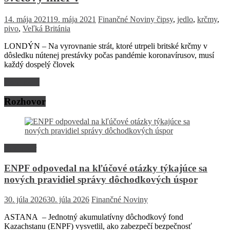
14. mája 2021
19. mája 2021
Finančné Noviny
čipsy
,
jedlo
,
krčmy
,
pivo
,
Veľká Británia
LONDÝN – Na vyrovnanie strát, ktoré utrpeli britské krčmy v
dôsledku nútenej prestávky počas pandémie koronavírusov, musí
každý dospelý človek
Read more
Rozhovor
Rozhovor
ENPF odpovedal na kľúčové otázky týkajúce sa
nových pravidiel správy dôchodkových úspor
30. júla 2026
30. júla 2026
Finančné Noviny
ASTANA – Jednotný akumulatívny dôchodkový fond
Kazachstanu (ENPF) vysvetlil, ako zabezpečí bezpečnosť