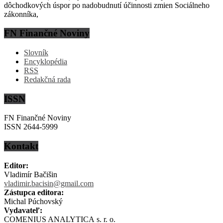
dôchodkových úspor po nadobudnutí účinnosti zmien Sociálneho
zákonníka,
FN Finančné Noviny
Slovník
Encyklopédia
RSS
Redakčná rada
ISSN
FN Finančné Noviny
ISSN 2644-5999
Kontakt
Editor:
Vladimír Bačišin
vladimir.bacisin@gmail.com
Zástupca editora:
Michal Púchovský
Vydavateľ:
COMENIUS ANALYTICA s. r. o.