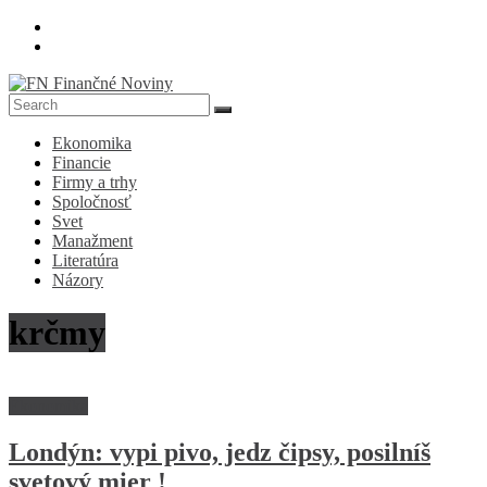
Skip
to
content
FN
Ekonomika
Finančné
Financie
Noviny
Firmy a trhy
Spoločnosť
Denník
Svet
o
Manažment
ekonomike
Literatúra
a
Názory
spoločnosti
krčmy
Ekonomika
Londýn: vypi pivo, jedz čipsy, posilníš
svetový mier !