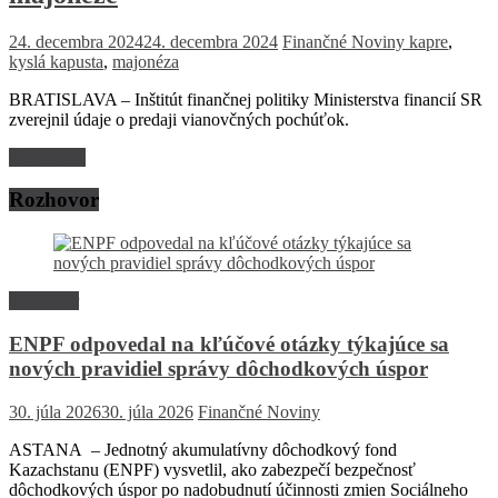
24. decembra 2024
24. decembra 2024
Finančné Noviny
kapre
,
kyslá kapusta
,
majonéza
BRATISLAVA – Inštitút finančnej politiky Ministerstva financií SR
zverejnil údaje o predaji vianovčných pochúťok.
Read more
Rozhovor
Rozhovor
ENPF odpovedal na kľúčové otázky týkajúce sa
nových pravidiel správy dôchodkových úspor
30. júla 2026
30. júla 2026
Finančné Noviny
ASTANA – Jednotný akumulatívny dôchodkový fond
Kazachstanu (ENPF) vysvetlil, ako zabezpečí bezpečnosť
dôchodkových úspor po nadobudnutí účinnosti zmien Sociálneho