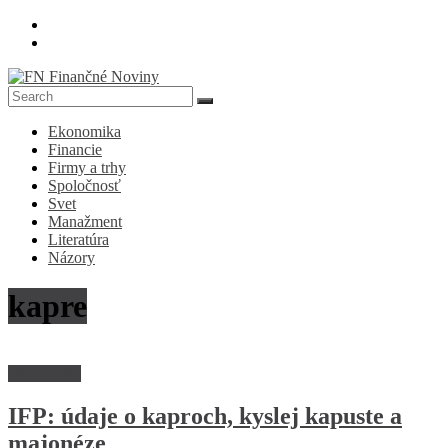
Skip
to
content
FN
Ekonomika
Finančné
Financie
Noviny
Firmy a trhy
Spoločnosť
Denník
Svet
o
Manažment
ekonomike
Literatúra
a
Názory
spoločnosti
kapre
Ekonomika
IFP: údaje o kaproch, kyslej kapuste a
majonéze