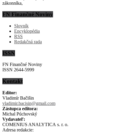
zákonníka,
FN Finančné Noviny
Slovník
Encyklopédia
RSS
Redakčná rada
ISSN
FN Finančné Noviny
ISSN 2644-5999
Kontakt
Editor:
Vladimír Bačišin
vladimir.bacisin@gmail.com
Zástupca editora:
Michal Púchovský
Vydavateľ:
COMENIUS ANALYTICA s. r. o.
Adresa redakcie: