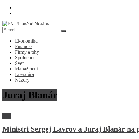
Skip
to
content
FN
Ekonomika
Finančné
Financie
Noviny
Firmy a trhy
Spoločnosť
Denník
Svet
o
Manažment
ekonomike
Literatúra
a
Názory
spoločnosti
Juraj Blanár
Svet
Ministri Sergej Lavrov a Juraj Blanár na