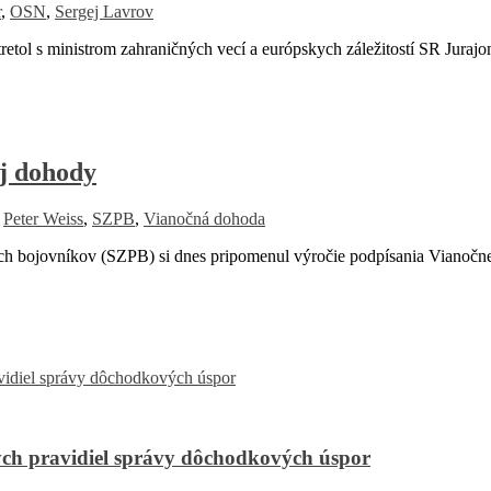
r
,
OSN
,
Sergej Lavrov
tol s ministrom zahraničných vecí a európskych záležitostí SR Juraj
j dohody
,
Peter Weiss
,
SZPB
,
Vianočná dohoda
 bojovníkov (SZPB) si dnes pripomenul výročie podpísania Vianočnej
ch pravidiel správy dôchodkových úspor