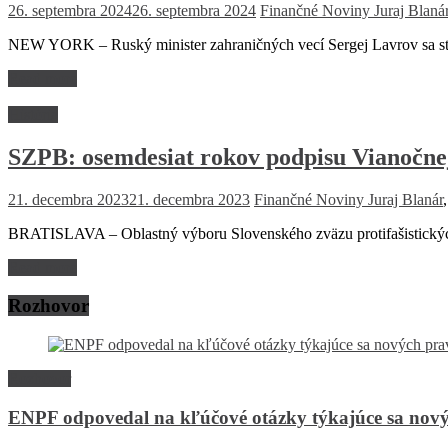
26. septembra 2024
26. septembra 2024
Finančné Noviny
Juraj Blaná
NEW YORK – Ruský minister zahraničných vecí Sergej Lavrov sa stre
Read more
História
SZPB: osemdesiat rokov podpisu Vianočne
21. decembra 2023
21. decembra 2023
Finančné Noviny
Juraj Blanár
BRATISLAVA – Oblastný výboru Slovenského zväzu protifašistických
Read more
Rozhovor
Rozhovor
ENPF odpovedal na kľúčové otázky týkajúce sa nový