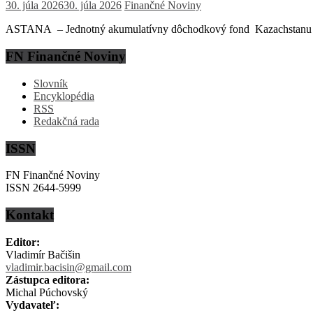
30. júla 2026
30. júla 2026
Finančné Noviny
ASTANA – Jednotný akumulatívny dôchodkový fond Kazachstanu (EN
FN Finančné Noviny
Slovník
Encyklopédia
RSS
Redakčná rada
ISSN
FN Finančné Noviny
ISSN 2644-5999
Kontakt
Editor:
Vladimír Bačišin
vladimir.bacisin@gmail.com
Zástupca editora:
Michal Púchovský
Vydavateľ: