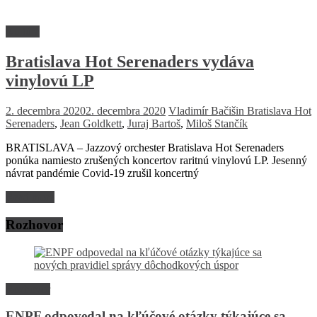
Kultúra
Bratislava Hot Serenaders vydáva
vinylovú LP
2. decembra 2020
2. decembra 2020
Vladimír Bačišin
Bratislava Hot
Serenaders
,
Jean Goldkett
,
Juraj Bartoš
,
Miloš Stančík
BRATISLAVA – Jazzový orchester Bratislava Hot Serenaders
ponúka namiesto zrušených koncertov raritnú vinylovú LP. Jesenný
návrat pandémie Covid-19 zrušil koncertný
Read more
Rozhovor
Rozhovor
ENPF odpovedal na kľúčové otázky týkajúce sa