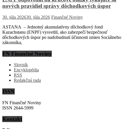
nových pravidiel správy dôchodkových úspor
30. júla 2026
30. júla 2026
Finančné Noviny
ASTANA – Jednotný akumulatívny dôchodkový fond
Kazachstanu (ENPF) vysvetlil, ako zabezpečí bezpečnosť
dôchodkových úspor po nadobudnutí účinnosti zmien Sociálneho
zákonníka,
FN Finančné Noviny
Slovník
Encyklopédia
RSS
Redakčná rada
ISSN
FN Finančné Noviny
ISSN 2644-5999
Kontakt