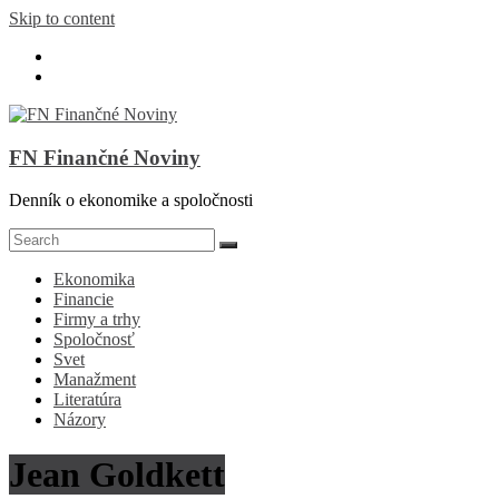
Skip to content
FN Finančné Noviny
Denník o ekonomike a spoločnosti
Ekonomika
Financie
Firmy a trhy
Spoločnosť
Svet
Manažment
Literatúra
Názory
Jean Goldkett