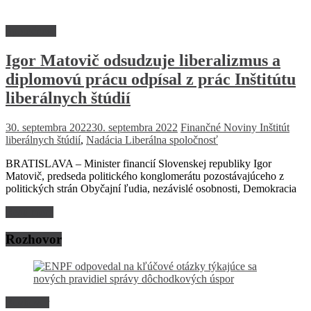
Spoločnosť
Igor Matovič odsudzuje liberalizmus a
diplomovú prácu odpísal z prác Inštitútu
liberálnych štúdií
30. septembra 2022
30. septembra 2022
Finančné Noviny
Inštitút
liberálnych štúdií
,
Nadácia Liberálna spoločnosť
BRATISLAVA – Minister financií Slovenskej republiky Igor
Matovič, predseda politického konglomerátu pozostávajúceho z
politických strán Obyčajní ľudia, nezávislé osobnosti, Demokracia
Read more
Rozhovor
Rozhovor