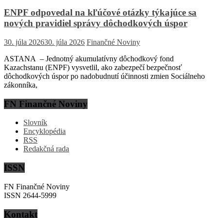
ENPF odpovedal na kľúčové otázky týkajúce sa
nových pravidiel správy dôchodkových úspor
30. júla 2026
30. júla 2026
Finančné Noviny
ASTANA – Jednotný akumulatívny dôchodkový fond
Kazachstanu (ENPF) vysvetlil, ako zabezpečí bezpečnosť
dôchodkových úspor po nadobudnutí účinnosti zmien Sociálneho
zákonníka,
FN Finančné Noviny
Slovník
Encyklopédia
RSS
Redakčná rada
ISSN
FN Finančné Noviny
ISSN 2644-5999
Kontakt