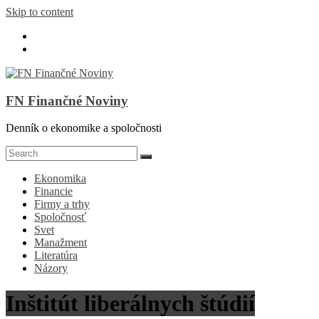
Skip to content
FN Finančné Noviny
Denník o ekonomike a spoločnosti
Ekonomika
Financie
Firmy a trhy
Spoločnosť
Svet
Manažment
Literatúra
Názory
Inštitút liberálnych štúdií