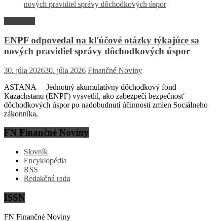
Rozhovor
ENPF odpovedal na kľúčové otázky týkajúce sa
nových pravidiel správy dôchodkových úspor
30. júla 2026
30. júla 2026
Finančné Noviny
ASTANA – Jednotný akumulatívny dôchodkový fond
Kazachstanu (ENPF) vysvetlil, ako zabezpečí bezpečnosť
dôchodkových úspor po nadobudnutí účinnosti zmien Sociálneho
zákonníka,
FN Finančné Noviny
Slovník
Encyklopédia
RSS
Redakčná rada
ISSN
FN Finančné Noviny