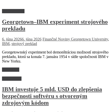
Informatizácia
Georgetown–IBM experiment strojového
prekladu
6. júna 2026
6. júna 2026
Finančné Noviny
Georgetown University
,
IBM
,
strojový preklad
Georgetownský experiment bol demonštráciou možností strojového
prekladu, ktorá sa konala 7. januára 1954 v sídle spoločnosti IBM v
New Yorku.
Read more
Firmy a trhy
IBM investuje 5 mld. USD do zlepšenia
bezpečnosti softvéru s otvoreným
zdrojovým kódom