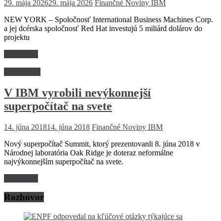
29. mája 2026
29. mája 2026
Finančné Noviny
IBM
NEW YORK – Spoločnosť International Business Machines Corp.
a jej dcérska spoločnosť Red Hat investujú 5 miliárd dolárov do
projektu
Read more
Manažment
V IBM vyrobili nevýkonnejší
superpočítač na svete
14. júna 2018
14. júna 2018
Finančné Noviny
IBM
Nový superpočítač Summit, ktorý prezentovanli 8. júna 2018 v
Národnej laboratória Oak Ridge je doteraz neformálne
najvýkonnejším superpočítač na svete.
Read more
Rozhovor