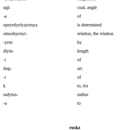
ugl-
coal, angle
-a
of
opryedyelyayetsya
is determined
otnoshyenyi-
relation, the relation
-yem
by
dlyin-
length
-i
of
dug-
arc
-i
of
k
to, for
radyius-
radius
-u
to
ruskz