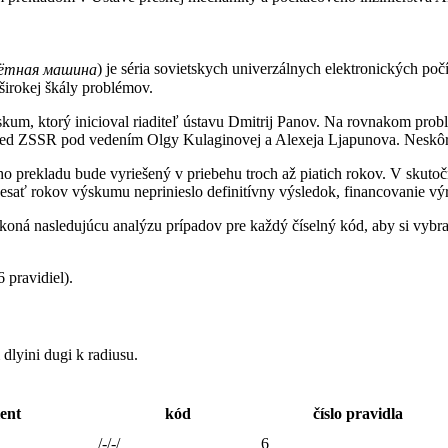
ётная машина
) je séria sovietskych univerzálnych elektronických p
širokej škály problémov.
výskum, ktorý inicioval riaditeľ ústavu Dmitrij Panov. Na rovnakom pro
ed ZSSR pod vedením Olgy Kulaginovej a Alexeja Ljapunova. Neskôr 
o prekladu bude vyriešený v priebehu troch až piatich rokov. V skutoč
sať rokov výskumu neprinieslo definitívny výsledok, financovanie výr
ykoná nasledujúcu analýzu prípadov pre každý číselný kód, aby si vybr
 pravidiel).
lyini dugi k radiusu.
lent
kód
číslo pravidla
/-/-/
6