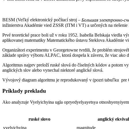
BESM (Veľký elektronický počítací stroj –
Большая
электронно-сч
inžinierstva Akadémie vied ZSSR (ITM i VT) a určených na riešenie 
Prvé teoretické prace boli už v roku 1952. Isabella Belskaja viedla 
aplikovanej matematiky Matematického ústavu Steklova Akadémie vi
Organizátori experimentu v Georgetowne tvrdili, že problém strojovéh
základe správy výboru ALPAC, ktorá dospela k záveru, že viac ako de
Algoritmus najprv preloží ruské slová do číselných kódov a potom v
anglických slov alebo vynechal niektoré anglické slová.
Vývojový diagram algoritmu je reprodukovaný v (pozri tabuľku pre 6
Príklady prekladu
Ako analyzuje Vyelyichyina ugla opryedyelyayetsya otnoshyenyiyem d
ruské slovo
anglický ekviva
vyelyichyina
magnitude