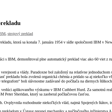
prekladu
IBM
,
strojový preklad
kladu, ktorá sa konala 7. januára 1954 v sídle spoločnosti IBM v Ne
i s IBM, demonštroval plne automatický preklad viac ako 60 viet z ruš
rejnosti a vlády. Paradoxne bol založený na relatívne jednoduchom sys
asť prekladu bola zvolená organická chémia a pridalo sa aj niekoľko 
 telegrafom“ boli slávnostne zadávané do počítača na diernych štítkoch 
a vedúci aplikovaného výskumu v IBM Cuthbert Hurd. Za samotnú real
BM Peter Sheridan, ktorý sa zaoberal počítačovou časťou.
. Ovplyvnila rozhodnutie niekoľkých vlád, najmä Spojených štátov, inv
m prekladom v Ústave presnej mechaniky a počítačového inžinierstva