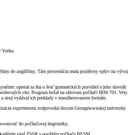
w Yorku.
tiny do angličtiny. Táto prezentácia mala pozitívny vplyv na vývoj
téme: opieral sa iba o šesť gramatických pravidiel a jeho slovník
všeobecných viet. Program bežal na sálovom počítači IBM 701. Vety
a stroj vydával ich preklady v transliterovanom formáte.
izáciu experimentu zodpovedal docent Georgetownskej univerzity
estovať do počítačovej lingvistiky.
 Akadémie vied ZSSR s použitím počítača BESM.