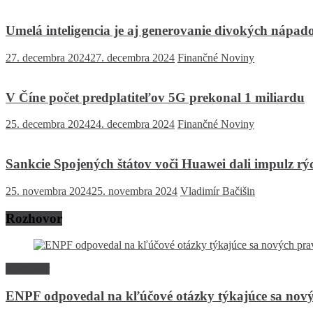
Umelá inteligencia je aj generovanie divokých nápado
27. decembra 2024
27. decembra 2024
Finančné Noviny
V Číne počet predplatiteľov 5G prekonal 1 miliardu
25. decembra 2024
24. decembra 2024
Finančné Noviny
Sankcie Spojených štátov voči Huawei dali impulz rýc
25. novembra 2024
25. novembra 2024
Vladimír Bačišin
Rozhovor
Rozhovor
ENPF odpovedal na kľúčové otázky týkajúce sa nový