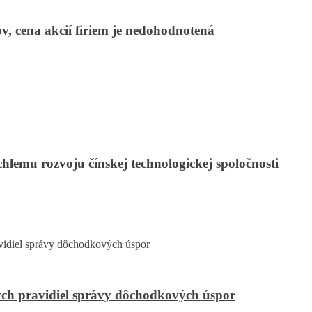
v, cena akcií firiem je nedohodnotená
hlemu rozvoju čínskej technologickej spoločnosti
ch pravidiel správy dôchodkových úspor