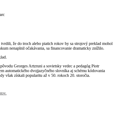
arc
vrdili, že do troch alebo piatich rokov by sa strojový preklad mohol
kum nenaplnil očakávania, sa financovanie dramaticky znížilo.
klad.
o pôvodu Georges Artzruni a sovietsky vedec a pedagóg Piotr
krem automatického dvojjazyčného slovníka aj schému kódovania
však získali popularitu až v 50. rokoch 20. storočia.
tov.