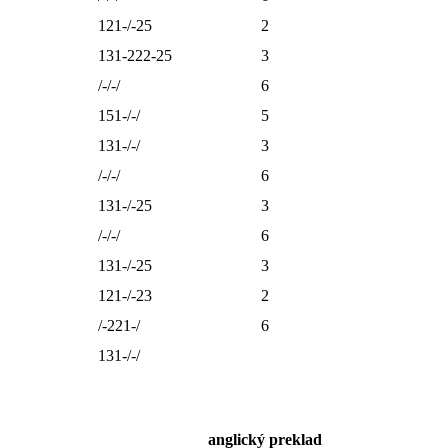
121-/-25
2
131-222-25
3
/-/-/
6
151-/-/
5
131-/-/
3
/-/-/
6
131-/-25
3
/-/-/
6
131-/-25
3
121-/-23
2
/-221-/
6
131-/-/
anglický preklad