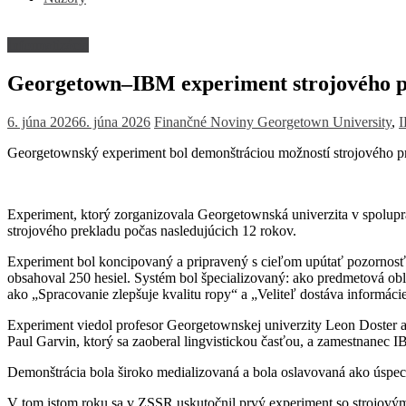
Informatizácia
Georgetown–IBM experiment strojového 
6. júna 2026
6. júna 2026
Finančné Noviny
Georgetown University
,
Georgetownský experiment bol demonštráciou možností strojového pre
Experiment, ktorý zorganizovala Georgetownská univerzita v spoluprác
strojového prekladu počas nasledujúcich 12 rokov.
Experiment bol koncipovaný a pripravený s cieľom upútať pozornosť ve
obsahoval 250 hesiel. Systém bol špecializovaný: ako predmetová obl
ako „Spracovanie zlepšuje kvalitu ropy“ a „Veliteľ dostáva informácie
Experiment viedol profesor Georgetownskej univerzity Leon Doster 
Paul Garvin, ktorý sa zaoberal lingvistickou časťou, a zamestnanec I
Demonštrácia bola široko medializovaná a bola oslavovaná ako úspech
V tom istom roku sa v ZSSR uskutočnil prvý experiment so strojový