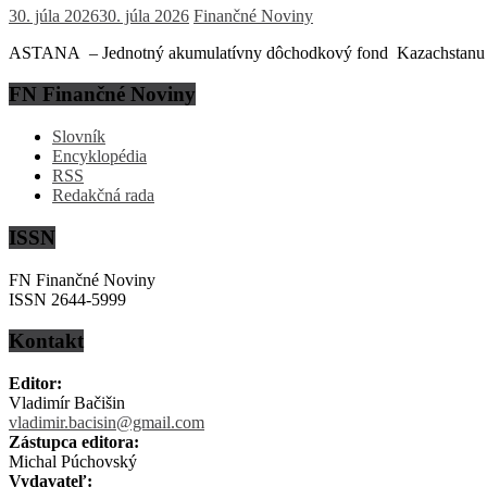
30. júla 2026
30. júla 2026
Finančné Noviny
ASTANA – Jednotný akumulatívny dôchodkový fond Kazachstanu (EN
FN Finančné Noviny
Slovník
Encyklopédia
RSS
Redakčná rada
ISSN
FN Finančné Noviny
ISSN 2644-5999
Kontakt
Editor:
Vladimír Bačišin
vladimir.bacisin@gmail.com
Zástupca editora:
Michal Púchovský
Vydavateľ: