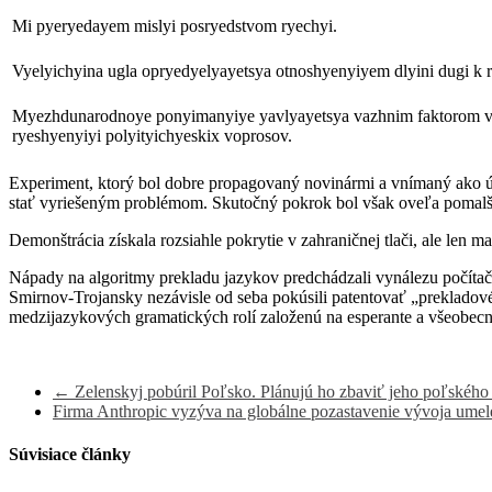
Mi pyeryedayem mislyi posryedstvom ryechyi.
Vyelyichyina ugla opryedyelyayetsya otnoshyenyiyem dlyini dugi k 
Myezhdunarodnoye ponyimanyiye yavlyayetsya vazhnim faktorom 
ryeshyenyiyi polyityichyeskix voprosov.
Experiment, ktorý bol dobre propagovaný novinármi a vnímaný ako úspe
stať vyriešeným problémom. Skutočný pokrok bol však oveľa pomalší 
Demonštrácia získala rozsiahle pokrytie v zahraničnej tlači, ale len 
Nápady na algoritmy prekladu jazykov predchádzali vynálezu počítača
Smirnov-Trojansky nezávisle od seba pokúsili patentovať „prekladov
medzijazykových gramatických rolí založenú na esperante a všeobecný
←
Zelenskyj pobúril Poľsko. Plánujú ho zbaviť jeho poľského
Firma Anthropic vyzýva na globálne pozastavenie vývoja umelej 
Súvisiace články