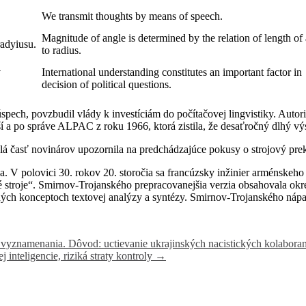
We transmit thoughts by means of speech.
Magnitude of angle is determined by the relation of length of 
radyiusu.
to radius.
v
International understanding constitutes an important factor in
decision of political questions.
ch, povzbudil vlády k investíciám do počítačovej lingvistiky. Autori t
a po správe ALPAC z roku 1966, ktorá zistila, že desaťročný dlhý výs
malá časť novinárov upozornila na predchádzajúce pokusy o strojový pre
. V polovici 30. rokov 20. storočia sa francúzsky inžinier arménskeh
é stroje“. Smirnov-Trojanského prepracovanejšia verzia obsahovala o
ch konceptoch textovej analýzy a syntézy. Smirnov-Trojanského nápady 
 vyznamenania. Dôvod: uctievanie ukrajinských nacistických kolaboran
inteligencie, riziká straty kontroly
→