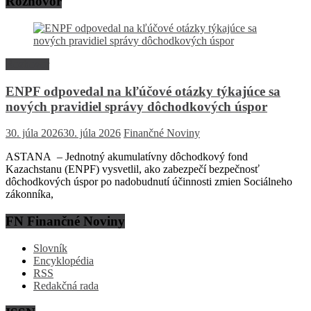
Rozhovor
Rozhovor
ENPF odpovedal na kľúčové otázky týkajúce sa
nových pravidiel správy dôchodkových úspor
30. júla 2026
30. júla 2026
Finančné Noviny
ASTANA – Jednotný akumulatívny dôchodkový fond
Kazachstanu (ENPF) vysvetlil, ako zabezpečí bezpečnosť
dôchodkových úspor po nadobudnutí účinnosti zmien Sociálneho
zákonníka,
FN Finančné Noviny
Slovník
Encyklopédia
RSS
Redakčná rada