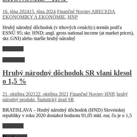
16. júna 2024
15. júna 2024
Finančné Noviny
ABECEDA
EKONOMIKY A EKONÓMIE
,
HNP
Hrubý národný dôchodok (v trhových cenách) (-termín podľa
ESNÚ 95; skr. HND; angl. gross national income (at market prices),
skr. GNI) alebo staršie hrubý národný
Read more
Ekonomika
Hrubý národný dôchodok SR vlani klesol
o 1,5 %
21. októbra 2021
22. októbra 2021
Finančné Noviny
HNP
,
hrubý
národný produkt
,
Štatistický úrad SR
BRATISLAVA – Hrubý národný dôchodok (HND) Slovenskej
republiky v roku 2020 dosiahol hodnotu 91,05 mld. eur, čo je o 1,5
Read more