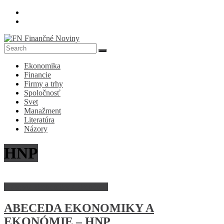
Skip
to
content
FN
Ekonomika
Finančné
Financie
Noviny
Firmy a trhy
Spoločnosť
Denník
Svet
o
Manažment
ekonomike
Literatúra
a
Názory
spoločnosti
HNP
Abeceda ekonomiky a ekonómie
ABECEDA EKONOMIKY A
EKONÓMIE – HNP