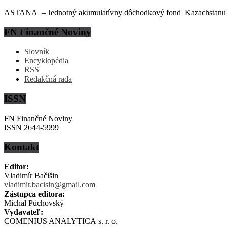
ASTANA – Jednotný akumulatívny dôchodkový fond Kazachstanu (EN
FN Finančné Noviny
Slovník
Encyklopédia
RSS
Redakčná rada
ISSN
FN Finančné Noviny
ISSN 2644-5999
Kontakt
Editor:
Vladimír Bačišin
vladimir.bacisin@gmail.com
Zástupca editora:
Michal Púchovský
Vydavateľ:
COMENIUS ANALYTICA s. r. o.