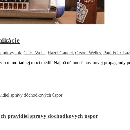
nikácie
tupňový tok
,
G. H. Wells
,
Hazel Gaudet
,
Orson Welles
,
Paul Felix Laz
vy o mimoriadnej moci médií. Najmä účinnosť novinovej propagandy poč
ch pravidiel správy dôchodkových úspor