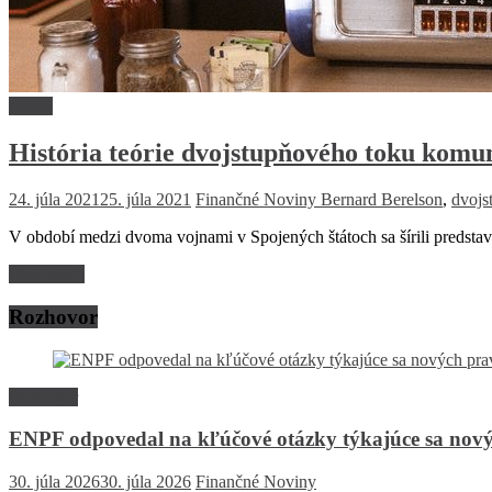
Médiá
História teórie dvojstupňového toku komu
24. júla 2021
25. júla 2021
Finančné Noviny
Bernard Berelson
,
dvojs
V období medzi dvoma vojnami v Spojených štátoch sa šírili predsta
Read more
Rozhovor
Rozhovor
ENPF odpovedal na kľúčové otázky týkajúce sa nový
30. júla 2026
30. júla 2026
Finančné Noviny