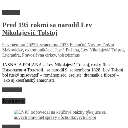
Literatúra
Pred 195 rokmi sa narodil Lev
Nikolajevič Tolstoj
9. septembra 2023
9. septembra 2023
Finančné Noviny
Dušan
Makovický
,
exkomunikácia
,
Jasná Poľana
,
Lev Nikolajevič Tolstoj
,
Literatúra
,
Pravoslávna cirkev
,
tolstojizmus
JASNAJA POĽANA – Lev Nikolajevič Tolstoj, rusky Лев
Николаевич Толстой, sa narodil 9. septembera 1828. Lev Tolstoj
bol ruský spisovateľ – románopisec, esejista, dramatik a filozof –
ako aj kresťanský anarchista
Read more
Rozhovor
Rozhovor