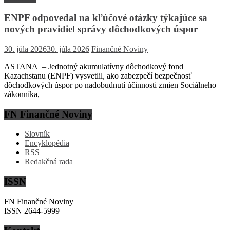
ENPF odpovedal na kľúčové otázky týkajúce sa
nových pravidiel správy dôchodkových úspor
30. júla 2026
30. júla 2026
Finančné Noviny
ASTANA – Jednotný akumulatívny dôchodkový fond
Kazachstanu (ENPF) vysvetlil, ako zabezpečí bezpečnosť
dôchodkových úspor po nadobudnutí účinnosti zmien Sociálneho
zákonníka,
FN Finančné Noviny
Slovník
Encyklopédia
RSS
Redakčná rada
ISSN
FN Finančné Noviny
ISSN 2644-5999