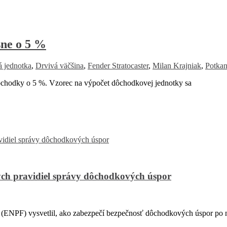
sne o 5 %
 jednotka
,
Drvivá väčšina
,
Fender Stratocaster
,
Milan Krajniak
,
Potka
ôchodky o 5 %. Vzorec na výpočet dôchodkovej jednotky sa
ch pravidiel správy dôchodkových úspor
PF) vysvetlil, ako zabezpečí bezpečnosť dôchodkových úspor po na