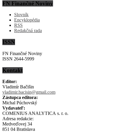
FN Finančné Noviny
Slovník
Encyklopédia
RSS
Redakčná rada
ISSN
FN Finančné Noviny
ISSN 2644-5999
Kontakt
Editor:
Vladimír Bačišin
vladimir.bacisin@gmail.com
Zástupca editora:
Michal Púchovský
Vydavateľ:
COMENIUS ANALYTICA s. r. o.
Adresa redakcie:
Medveďovej 34
851 04 Bratislava