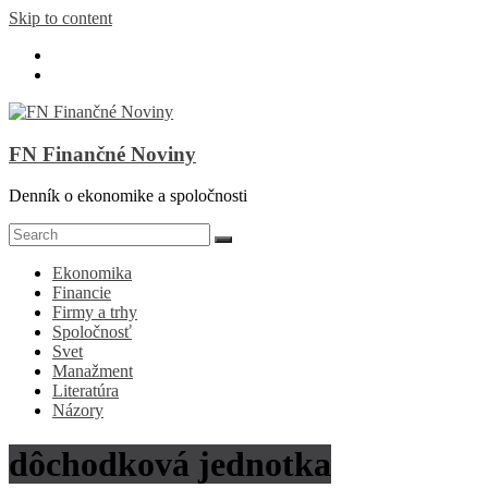
Skip to content
FN Finančné Noviny
Denník o ekonomike a spoločnosti
Ekonomika
Financie
Firmy a trhy
Spoločnosť
Svet
Manažment
Literatúra
Názory
dôchodková jednotka