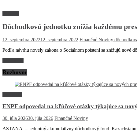
Financie
Dôchodkovú jednotku znížia každému pre
12. septembra 2022
12. septembra 2022
Finančné Noviny
dôchodková
Podľa návrhu novely zákona o Sociálnom poistení sa znižujú nové d
Read more
Rozhovor
Rozhovor
ENPF odpovedal na kľúčové otázky týkajúce sa nový
30. júla 2026
30. júla 2026
Finančné Noviny
ASTANA – Jednotný akumulatívny dôchodkový fond Kazachstanu (EN